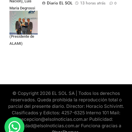
Nación), Luis
Diario EL SOL
13 horas atrás
0
Maria Degrossi
(Presidente de
Apres Salud) y
Cristian Mazza
(Presidente de
ALAMI)
© Copyright 2026 EL SOL SA | Todos los derechos
reservados. Queda prohibida la reproducción total o
parcial del presente diario. Director: Horacio Schivintt.
Clasificados y Edictos: 4257-6325 Interno 101 Mail:
recepcion@elsolnoticias.com.ar Publicidad:
publicidad@elsolnoticias.com.ar Funciona gracias a