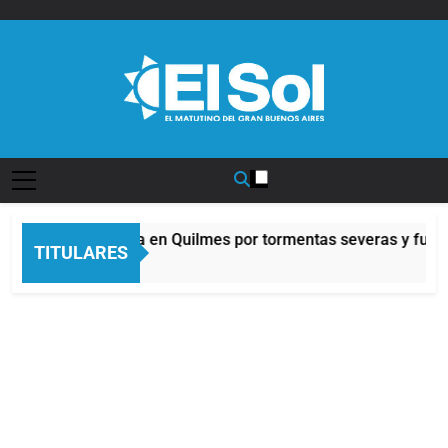
Saltar
al
contenido
Diario EL SOL
Alerta naranja en Quilmes por tormentas severas y fuerte
TITULARES
8 Horas Atrás