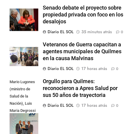
Senado debate el proyecto sobre
propiedad privada con foco en los
desalojos
Diario EL SOL
35 minutos atrás
0
Veteranos de Guerra capacitan a
agentes municipales de Quilmes
en la causa Malvinas
Diario EL SOL
17 horas atrás
0
Orgullo para Quilmes:
Mario Lugones
reconocieron a Apres Salud por
(ministro de
sus 50 años de trayectoria
Salud de la
Nación), Luis
Diario EL SOL
17 horas atrás
0
Maria Degrossi
(Presidente de
Apres Salud) y
Cristian Mazza