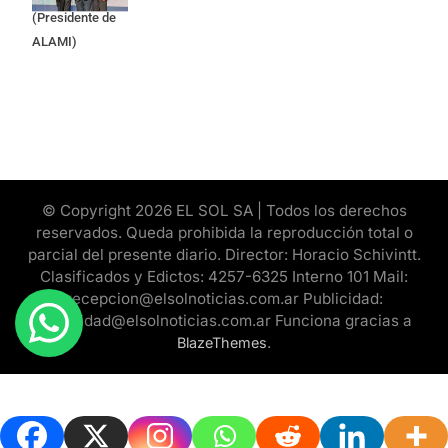
(Presidente de
ALAMI)
© Copyright 2026 EL SOL SA | Todos los derechos
reservados. Queda prohibida la reproducción total o
parcial del presente diario. Director: Horacio Schivintt.
Clasificados y Edictos: 4257-6325 Interno 101 Mail:
recepcion@elsolnoticias.com.ar Publicidad:
publicidad@elsolnoticias.com.ar Funciona gracias a
.
BlazeThemes