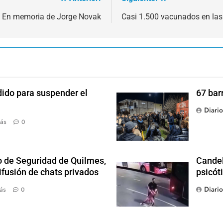
En memoria de Jorge Novak
Casi 1.500 vacunados en las 
dido para suspender el
67 bar
Diari
ás
0
o de Seguridad de Quilmes,
Candel
ifusión de chats privados
psicót
Diari
ás
0