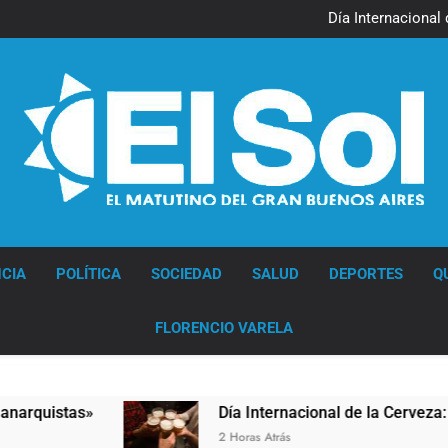
Jorge Macri condenó los d
res
Día Internacional 
El frío polar se instala 
El Senado aprobó la ley 
Jorge Macri condenó los d
res
Día Internacional 
El frío polar se instala 
El Senado aprobó la ley 
Diario EL SOL
CIA
POLÍTICA
SOCIEDAD
SALUD
DEPORTES
Q
FLORENCIO VARELA
uistas»
Día Internacional de la Cerveza: los tr
2 Horas Atrás