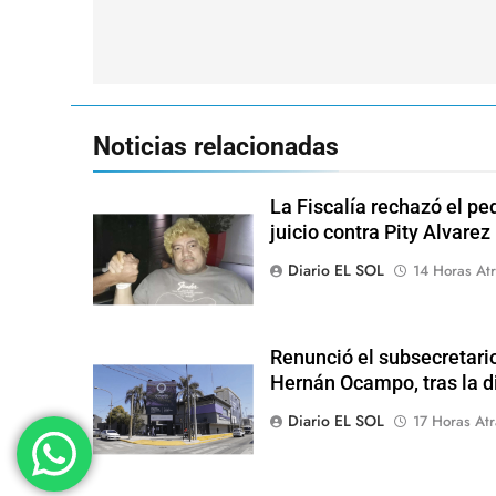
Navegación
de
entradas
Noticias relacionadas
La Fiscalía rechazó el pe
juicio contra Pity Alvarez
Diario EL SOL
14 Horas Atr
Renunció el subsecretari
Hernán Ocampo, tras la d
Diario EL SOL
17 Horas Atr