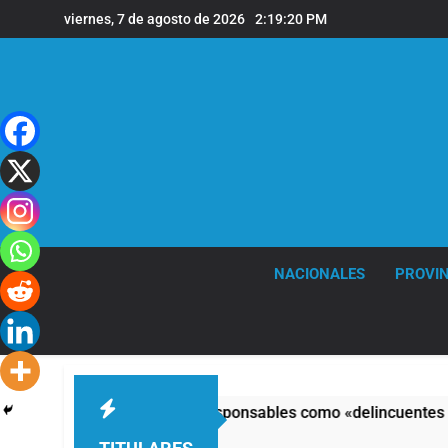
Saltar
viernes, 7 de agosto de 2026
2:19:21 PM
al
contenido
NACIONALES
PROVIN
ngreso y calificó a los responsables como «delincuentes anarq