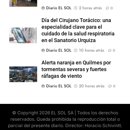
Diario EL SOL
2 horas atrás
0
Día del Cirujano Torácico: una
especialidad clave para el
cuidado de la salud respiratoria
en el Sanatorio Urquiza
Diario EL SOL
10 horas atrás
0
Alerta naranja en Quilmes por
tormentas severas y fuertes
ráfagas de viento
Diario EL SOL
20 horas atrás
0
© Copyright 2026 EL SOL SA | Todos los derechos
reservados. Queda prohibida la reproducción total o
parcial del presente diario. Director: Horacio Schivintt.