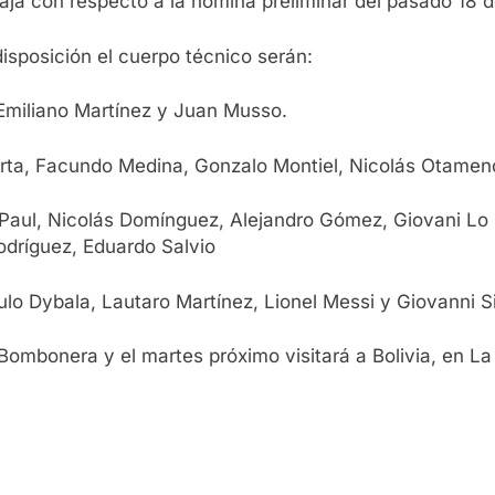
aja con respecto a la nómina preliminar del pasado 18 
isposición el cuerpo técnico serán:
Emiliano Martínez y Juan Musso.
ta, Facundo Medina, Gonzalo Montiel, Nicolás Otamendi
aul, Nicolás Domínguez, Alejandro Gómez, Giovani Lo C
odríguez, Eduardo Salvio
ulo Dybala, Lautaro Martínez, Lionel Messi y Giovanni 
Bombonera y el martes próximo visitará a Bolivia, en La