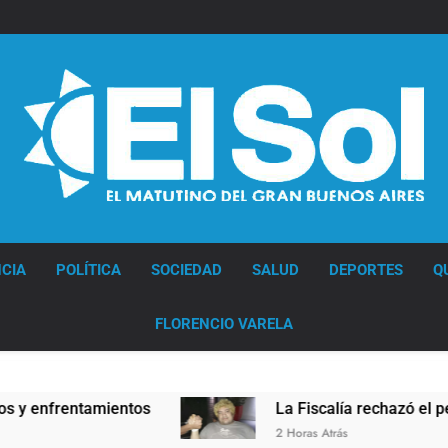
Diario EL SOL
CIA
POLÍTICA
SOCIEDAD
SALUD
DEPORTES
Q
FLORENCIO VARELA
nfrentamientos
La Fiscalía rechazó el pedido pa
2 Horas Atrás