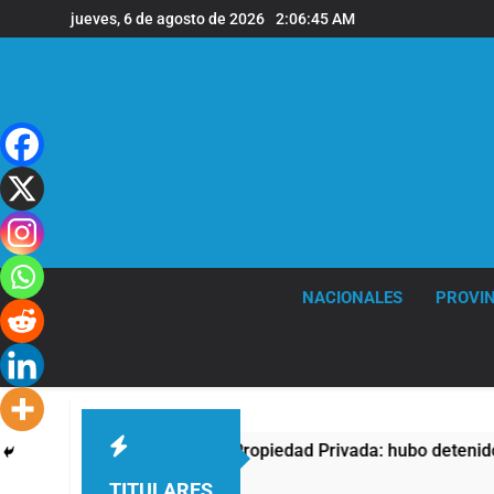
Saltar
jueves, 6 de agosto de 2026
2:06:46 AM
al
contenido
NACIONALES
PROVIN
otesta contra la Ley de Propiedad Privada: hubo detenidos y e
TITULARES