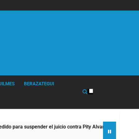
UILMES
BERAZATEGUI
ra suspender el juicio contra Pity Alvarez
67 
3 Ho