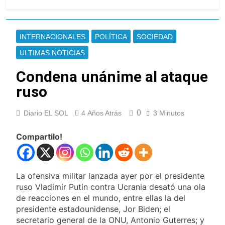
Incidentes frente al
Congreso durante la
protesta contra la Ley de
1 Día Atrás
Propiedad Privada: hubo
La Fiscalía rechazó el
INTERNACIONALES
POLÍTICA
SOCIEDAD
detenidos y enfrentamientos
pedido para suspender el
juicio contra Pity Alvarez
ULTIMAS NOTICIAS
1 Día Atrás
67 barrios full LED en
Condena unánime al ataque
Florencio Varela
ruso
1 Día Atrás
El temporal se despide del
AMBA: cuándo dejará de
0
Diario EL SOL
4 Años Atrás
3 Minutos
llover y llega una ola de frío
1 Día Atrás
con mínimas cercanas a 1°C
Kicillof marchó contra la
Compartilo!
Ley de Propiedad Privada
de Milei
1 Día Atrás
Renunció el subsecretario de
La ofensiva militar lanzada ayer por el presidente
Seguridad de Quilmes,
Hernán Ocampo, tras la
ruso Vladimir Putin contra Ucrania desató una ola
1 Día Atrás
difusión de chats privados
de reacciones en el mundo, entre ellas la del
Candela Arizaga
presidente estadounidense, Jor Biden; el
confirmó que tuvo un
«brote psicótico» por
secretario general de la ONU, Antonio Guterres; y
1 Día Atrás