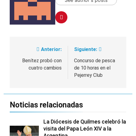
See author's posts
Anterior:
Siguiente:
Navegación
de
Benítez probó con
Concurso de pesca
cuatro cambios
de 10 horas en el
entradas
Pejerrey Club
Noticias relacionadas
La Diócesis de Quilmes celebró la
visita del Papa León XIV a la
Argentina