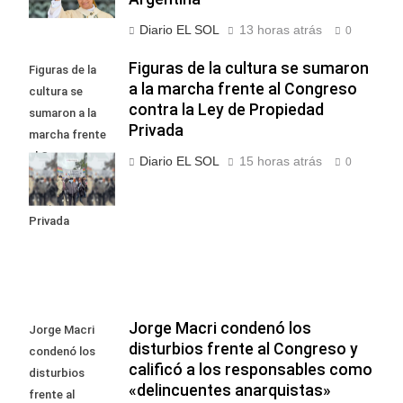
Diario EL SOL
13 horas atrás
0
Figuras de la cultura se sumaron
Figuras de la
a la marcha frente al Congreso
cultura se
contra la Ley de Propiedad
sumaron a la
Privada
marcha frente
al Congreso
Diario EL SOL
15 horas atrás
0
contra la Ley de
Propiedad
Privada
Jorge Macri condenó los
Jorge Macri
disturbios frente al Congreso y
condenó los
calificó a los responsables como
disturbios
«delincuentes anarquistas»
frente al