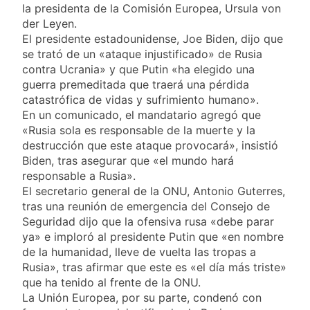
consumo con
la presidenta de la Comisión Europea, Ursula von
La Libertad Avanza
Facundo Moyano
der Leyen.
consiguió la mayoría
y rechazó el pedido
El presidente estadounidense, Joe Biden, dijo que
1 Día Atrás
del peronismo de
se trató de un «ataque injustificado» de Rusia
Masiva movilización
girar el proyecto a
contra Ucrania» y que Putin «ha elegido una
al Congreso contra el
comisión
proyecto oficial de
guerra premeditada que traerá una pérdida
1 Día Atrás
Ley de Propiedad
catastrófica de vidas y sufrimiento humano».
La Diócesis de
Privada
En un comunicado, el mandatario agregó que
Quilmes celebra la
fiesta de San
«Rusia sola es responsable de la muerte y la
1 Día Atrás
Cayetano
destrucción que este ataque provocará», insistió
La Línea 148 pasó a
Biden, tras asegurar que «el mundo hará
ser operada por La
Central de Vicente
responsable a Rusia».
1 Día Atrás
López
El secretario general de la ONU, Antonio Guterres,
tras una reunión de emergencia del Consejo de
Seguridad dijo que la ofensiva rusa «debe parar
ya» e imploró al presidente Putin que «en nombre
de la humanidad, lleve de vuelta las tropas a
Rusia», tras afirmar que este es «el día más triste»
que ha tenido al frente de la ONU.
La Unión Europea, por su parte, condenó con