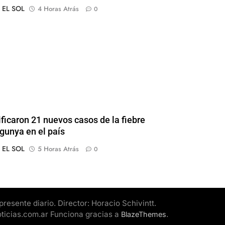
o EL SOL
4 Horas Atrás
0
ificaron 21 nuevos casos de la fiebre
gunya en el país
o EL SOL
5 Horas Atrás
0
esente diario. Director: Horacio Schivintt.
oticias.com.ar Funciona gracias a
.
BlazeThemes