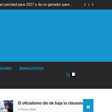
 y Brasil, en el peor momento de su relación
an paridad para 2027 y da un ganador para el
balotaje
 la cláusula de venta de tierras a extranjeros
 un hombre que amenazó a Milei a través de
TikTok
 y Brasil, en el peor momento de su relación
an paridad para 2027 y da un ganador para el
balotaje
 la cláusula de venta de tierras a extranjeros
 un hombre que amenazó a Milei a través de
TikTok
UILMES
BERAZATEGUI
El oficialismo dio de baja la cláusula de venta de tierras a ex
2 Horas Atrás