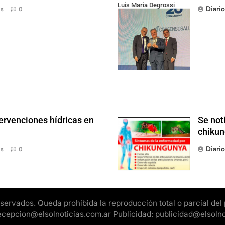
Luis Maria Degrossi
Diari
ás
0
(Presidente de Apres
Salud) y Cristian Mazza
(Presidente de ALAMI)
ervenciones hídricas en
Se not
chikun
Diari
ás
0
rvados. Queda prohibida la reproducción total o parcial del pr
 recepcion@elsolnoticias.com.ar Publicidad: publicidad@elsoln