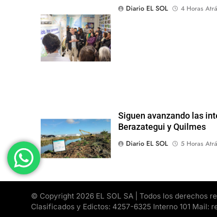
Diario EL SOL
4 Horas Atr
Siguen avanzando las int
Berazategui y Quilmes
Diario EL SOL
5 Horas Atr
© Copyright 2026 EL SOL SA | Todos los derechos rese
Clasificados y Edictos: 4257-6325 Interno 101 Mail: