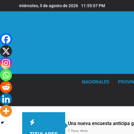
Saltar
miércoles, 5 de agosto de 2026
11:55:08 PM
al
contenido
NACIONALES
PROVIN
lación
Una nueva encuesta anticipa gran pari
1 Hora Atrás