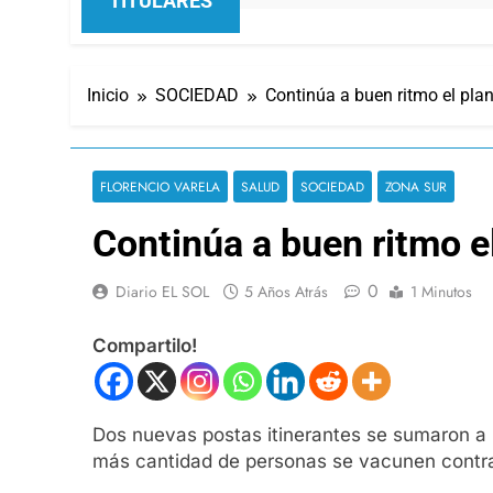
TITULARES
Inicio
SOCIEDAD
Continúa a buen ritmo el pla
FLORENCIO VARELA
SALUD
SOCIEDAD
ZONA SUR
Continúa a buen ritmo e
0
Diario EL SOL
5 Años Atrás
1 Minutos
Compartilo!
Dos nuevas postas itinerantes se sumaron a l
más cantidad de personas se vacunen contra