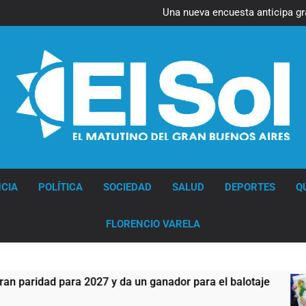
Argentina
Una nueva encuesta anticipa gr
El oficialismo dio de baja
Detuvieron en Quilmes a
Argentina
Una nueva encuesta anticipa gr
El oficialismo dio de baja
Detuvieron en Quilmes a
Diario EL SOL
CIA
POLÍTICA
SOCIEDAD
SALUD
DEPORTES
Q
FLORENCIO VARELA
dad para 2027 y da un ganador para el balotaje