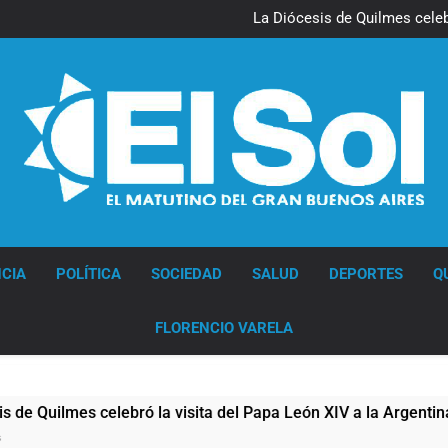
La noche del Afro Quilmeño: 
La Diócesis de Quilmes celebr
Figuras de la cultura se suma
Nueva jornada negativa para 
en Wall Street y el
La noche del Afro Quilmeño: 
La Diócesis de Quilmes celebr
Figuras de la cultura se suma
Nueva jornada negativa para 
en Wall Street y el
Diario EL SOL
CIA
POLÍTICA
SOCIEDAD
SALUD
DEPORTES
Q
FLORENCIO VARELA
ilmes celebró la visita del Papa León XIV a la Argentina