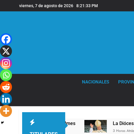
Saltar
viernes, 7 de agosto de 2026
8:21:34 PM
al
contenido
NACIONALES
PROVIN
nivel en la sede de Quilmes
La Diócesis de Qu
3 Horas Atrás