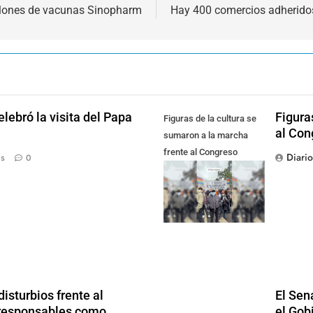
illones de vacunas Sinopharm
Hay 400 comercios adherido
lebró la visita del Papa
Figura
Figuras de la cultura se
al Con
sumaron a la marcha
frente al Congreso
Diari
ás
0
contra la Ley de
Propiedad Privada
isturbios frente al
El Sen
s responsables como
el Gob