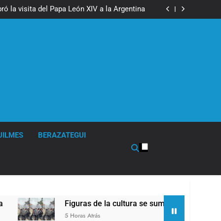
boxeo de primer nivel en la sede de Quilmes
ó la visita del Papa León XIV a la Argentina
ron a la marcha frente al Congreso contra la
Ley de Propiedad Privada
los activos argentinos: cayeron las acciones
 riesgo país quedó al borde de los 450 puntos
boxeo de primer nivel en la sede de Quilmes
ó la visita del Papa León XIV a la Argentina
ron a la marcha frente al Congreso contra la
Ley de Propiedad Privada
los activos argentinos: cayeron las acciones
 riesgo país quedó al borde de los 450 puntos
UILMES
BERAZATEGUI
Figuras de la cultura se sumaron a la marcha frent
5 Horas Atrás