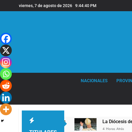
Saltar
viernes, 7 de agosto de 2026
9:44:41 PM
al
contenido
NACIONALES
PROVIN
l en la sede de Quilmes
La Diócesis de Quilme
4 Horas Atrás