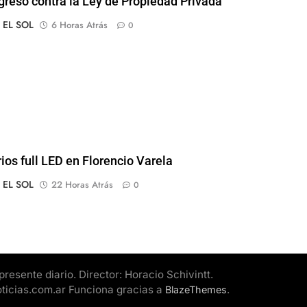
greso contra la Ley de Propiedad Privada
o EL SOL
6 Horas Atrás
0
rios full LED en Florencio Varela
o EL SOL
22 Horas Atrás
0
esente diario. Director: Horacio Schivintt.
oticias.com.ar Funciona gracias a
.
BlazeThemes