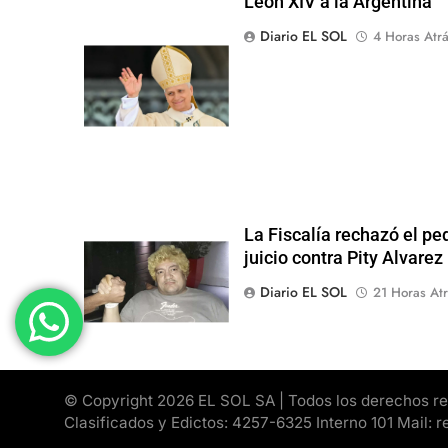
León XIV a la Argentina
Diario EL SOL
4 Horas Atr
La Fiscalía rechazó el pe
juicio contra Pity Alvarez
Diario EL SOL
21 Horas Atr
© Copyright 2026 EL SOL SA | Todos los derechos rese
Clasificados y Edictos: 4257-6325 Interno 101 Mail: