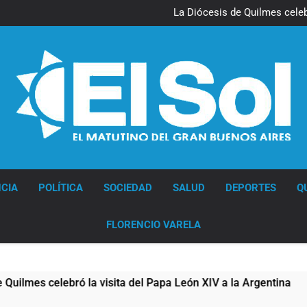
La noche del Afro Quilmeño: 
La Diócesis de Quilmes celebr
Figuras de la cultura se suma
Nueva jornada negativa para 
en Wall Street y el
La noche del Afro Quilmeño: 
La Diócesis de Quilmes celebr
Figuras de la cultura se suma
Nueva jornada negativa para 
en Wall Street y el
Diario EL SOL
CIA
POLÍTICA
SOCIEDAD
SALUD
DEPORTES
Q
FLORENCIO VARELA
s celebró la visita del Papa León XIV a la Argentina