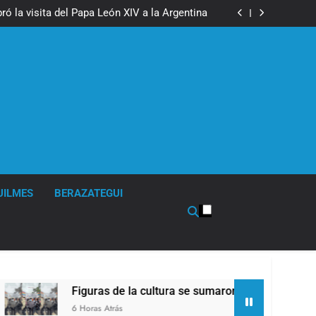
boxeo de primer nivel en la sede de Quilmes
ó la visita del Papa León XIV a la Argentina
ron a la marcha frente al Congreso contra la
Ley de Propiedad Privada
los activos argentinos: cayeron las acciones
 riesgo país quedó al borde de los 450 puntos
boxeo de primer nivel en la sede de Quilmes
ó la visita del Papa León XIV a la Argentina
ron a la marcha frente al Congreso contra la
Ley de Propiedad Privada
los activos argentinos: cayeron las acciones
 riesgo país quedó al borde de los 450 puntos
UILMES
BERAZATEGUI
Figuras de la cultura se sumaron a la marcha frente al 
6 Horas Atrás