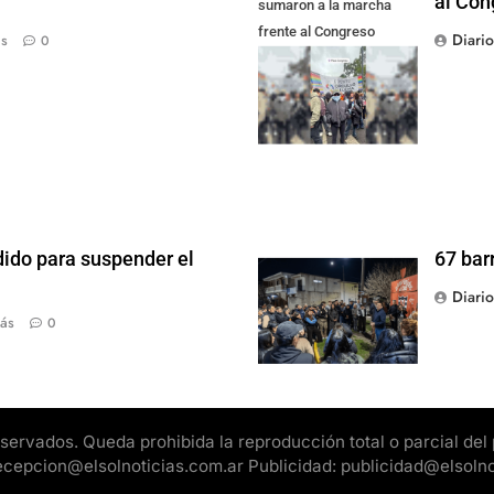
al Con
sumaron a la marcha
frente al Congreso
Diari
ás
0
contra la Ley de
Propiedad Privada
dido para suspender el
67 bar
Diari
ás
0
rvados. Queda prohibida la reproducción total o parcial del pr
 recepcion@elsolnoticias.com.ar Publicidad: publicidad@elsoln