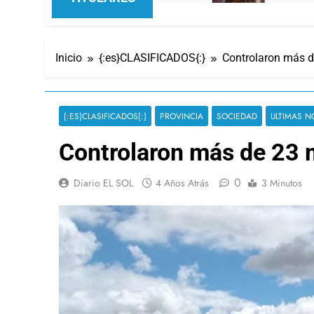
Inicio
{:es}CLASIFICADOS{:}
Controlaron más d
{:ES}CLASIFICADOS{:}
PROVINCIA
SOCIEDAD
ULTIMAS N
Controlaron más de 23 m
0
Diario EL SOL
4 Años Atrás
3 Minutos