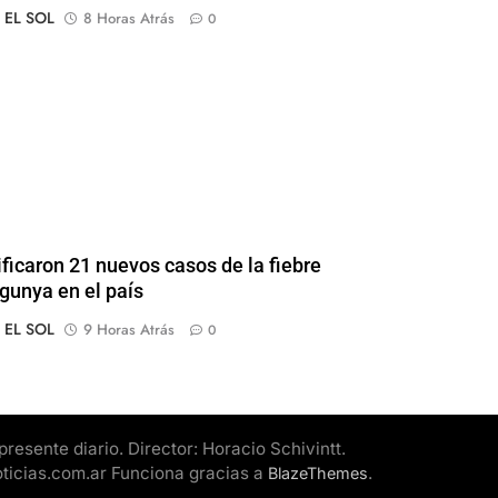
o EL SOL
8 Horas Atrás
0
ificaron 21 nuevos casos de la fiebre
gunya en el país
o EL SOL
9 Horas Atrás
0
esente diario. Director: Horacio Schivintt.
oticias.com.ar Funciona gracias a
.
BlazeThemes