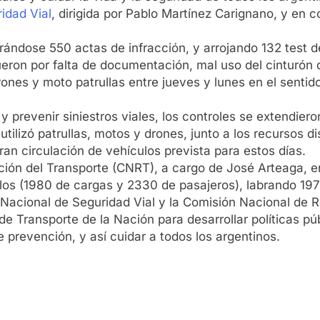
idad Vial
, dirigida por Pablo Martínez Carignano, y en c
brándose 550 actas de infracción, y arrojando 132 test d
ueron por falta de documentación, mal uso del cinturón 
ones y moto patrullas entre jueves y lunes en el sentido
 y prevenir siniestros viales, los controles se extendi
tilizó patrullas, motos y drones, junto a los recursos d
gran circulación de vehículos prevista para estos días.
ión del Transporte (CNRT), a cargo de José Arteaga, en
ulos (1980 de cargas y 2330 de pasajeros), labrando 197
 Nacional de Seguridad Vial y la Comisión Nacional de R
 de Transporte de la Nación para desarrollar políticas pú
prevención, y así cuidar a todos los argentinos.