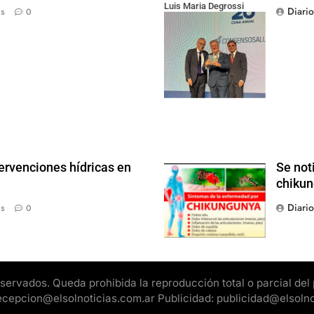
Luis Maria Degrossi
Diari
ás
0
(Presidente de Apres
Salud) y Cristian Mazza
(Presidente de ALAMI)
ervenciones hídricas en
Se not
chikun
Diari
ás
0
rvados. Queda prohibida la reproducción total o parcial del pr
 recepcion@elsolnoticias.com.ar Publicidad: publicidad@elsoln