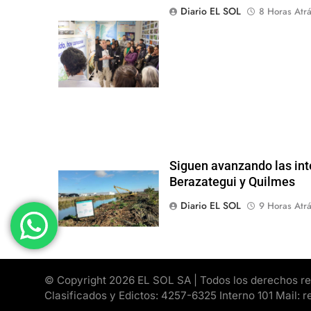
Diario EL SOL
8 Horas Atr
Siguen avanzando las int
Berazategui y Quilmes
Diario EL SOL
9 Horas Atr
© Copyright 2026 EL SOL SA | Todos los derechos rese
Clasificados y Edictos: 4257-6325 Interno 101 Mail: