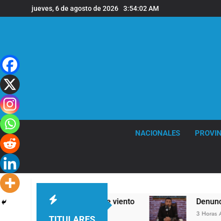
Saltar
jueves, 6 de agosto de 2026
3:54:03 AM
al
contenido
NACIONALES
PROVIN
es ráfagas de viento
Denunciaron penalmente a
3 Horas Atrás
TITULARES