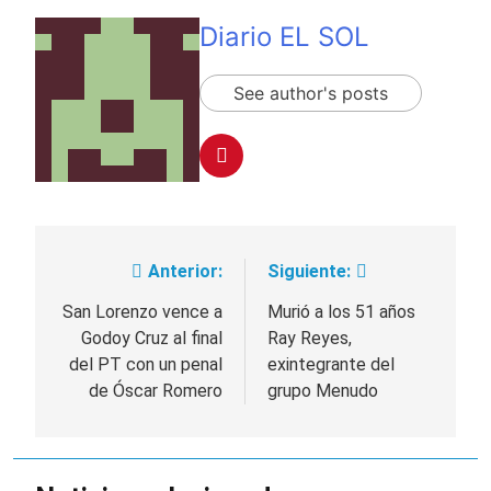
Diario EL SOL
See author's posts
Anterior:
Siguiente:
Navegación
de
San Lorenzo vence a
Murió a los 51 años
Godoy Cruz al final
Ray Reyes,
entradas
del PT con un penal
exintegrante del
de Óscar Romero
grupo Menudo