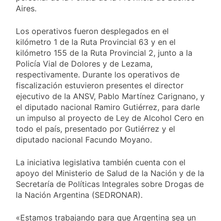
proyecto oficial de
23 Horas Atrás
Aires.
Ley de Propiedad
La Diócesis de
Privada
Quilmes celebra la
Los operativos fueron desplegados en el
fiesta de San
24 Horas Atrás
kilómetro 1 de la Ruta Provincial 63 y en el
Cayetano
La Línea 148 pasó a
kilómetro 155 de la Ruta Provincial 2, junto a la
ser operada por La
Policía Vial de Dolores y de Lezama,
Central de Vicente
1 Día Atrás
respectivamente. Durante los operativos de
López
La Municipalidad de
fiscalización estuvieron presentes el director
Quilmes limpió
ejecutivo de la ANSV, Pablo Martínez Carignano, y
sumideros y
1 Día Atrás
el diputado nacional Ramiro Gutiérrez, para darle
desagües en medio
un impulso al proyecto de Ley de Alcohol Cero en
de las lluvias
todo el país, presentado por Gutiérrez y el
diputado nacional Facundo Moyano.
La iniciativa legislativa también cuenta con el
apoyo del Ministerio de Salud de la Nación y de la
Secretaría de Políticas Integrales sobre Drogas de
la Nación Argentina (SEDRONAR).
«Estamos trabajando para que Argentina sea un