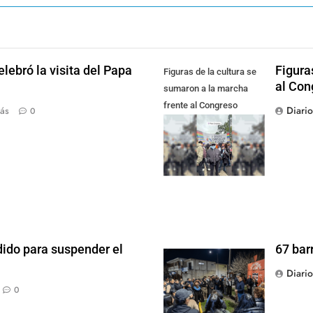
lebró la visita del Papa
Figura
Figuras de la cultura se
al Con
sumaron a la marcha
frente al Congreso
Diari
ás
0
contra la Ley de
Propiedad Privada
dido para suspender el
67 bar
Diari
0