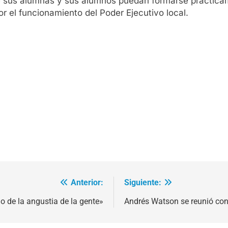
ue sus alumnas y sus alumnos puedan formarse prácticam
or el funcionamiento del Poder Ejecutivo local.
Anterior:
Siguiente:
o de la angustia de la gente»
Andrés Watson se reunió co