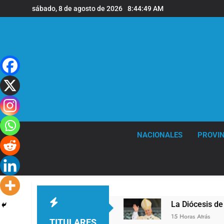
Saltar
sábado, 8 de agosto de 2026
8:44:50 AM
al
contenido
NACIONALES
PROVIN
 en la sede de Quilmes
La Diócesis de Quilmes
15 Horas Atrás
TITULARES