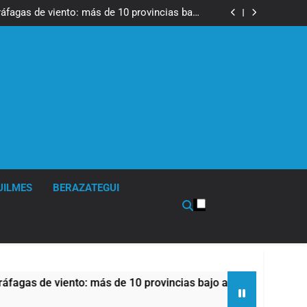
tes, desvíos y operativo de seguridad por la
otesta contra la reforma de la Ley de Tierras
ráfagas de viento: más de 10 provincias bajo
alerta meteorológica
cto sobre propiedad privada con foco en los
desalojos
tes, desvíos y operativo de seguridad por la
otesta contra la reforma de la Ley de Tierras
ráfagas de viento: más de 10 provincias bajo
alerta meteorológica
cto sobre propiedad privada con foco en los
desalojos
UILMES
BERAZATEGUI
iento: más de 10 provincias bajo alerta meteorológica