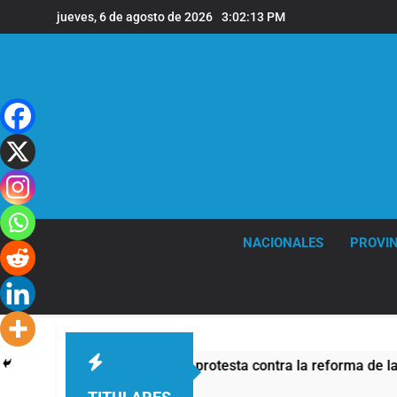
Saltar
jueves, 6 de agosto de 2026
3:02:14 PM
al
contenido
NACIONALES
PROVIN
e seguridad por la protesta contra la reforma de la Ley de Tie