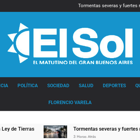
Marcha al Congreso: cor
pr
Tormentas severas y fuertes 
Senado debate el proye
Marcha al Congreso: cor
pr
Tormentas severas y fuertes 
Senado debate el proye
Diario EL SOL
CIA
POLÍTICA
SOCIEDAD
SALUD
DEPORTES
Q
FLORENCIO VARELA
rras
Tormentas severas y fuertes ráfagas de v
3 Horas Atrás