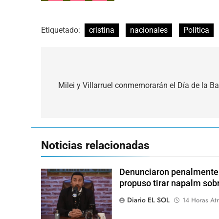
Etiquetado:
cristina
nacionales
Politica
Navegación
de
Milei y Villarruel conmemorarán el Día de la 
entradas
Noticias relacionadas
Denunciaron penalmente a
propuso tirar napalm sob
Diario EL SOL
14 Horas Atr