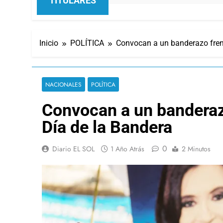
TITULARES
Inicio
POLÍTICA
Convocan a un banderazo frent
NACIONALES
POLÍTICA
Convocan a un banderazo
Día de la Bandera
0
Diario EL SOL
1 Año Atrás
2 Minutos