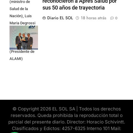
reconocieron a Apres Salud por
(ministro de
sus 50 años de trayectoria
Salud de la
Nación), Luis
Diario EL SOL
18 horas atrás
0
Maria Degrossi
(Presidente de
Apres Salud) y
Cristian Mazza
(Presidente de
ALAMI)
© Copyright 2026 EL SOL SA | Todos los derechos
reservados. Queda prohibida la reproducción total o
parcial del presente diario. Director: Horacio Schivintt.
Clasificados y Edictos: 4257-6325 Interno 101 Mail: