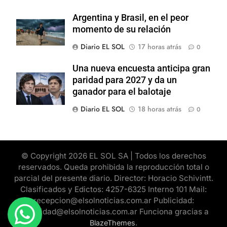
Argentina y Brasil, en el peor
momento de su relación
Diario EL SOL
17 horas atrás
0
Una nueva encuesta anticipa gran
paridad para 2027 y da un
ganador para el balotaje
Diario EL SOL
18 horas atrás
0
© Copyright 2026 EL SOL SA | Todos los derechos
reservados. Queda prohibida la reproducción total o
parcial del presente diario. Director: Horacio Schivintt.
Clasificados y Edictos: 4257-6325 Interno 101 Mail:
recepcion@elsolnoticias.com.ar Publicidad:
publicidad@elsolnoticias.com.ar Funciona gracias a
.
BlazeThemes