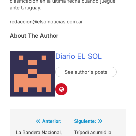
clasificación en la última fecha cuando juegue
ante Uruguay.
redaccion@elsolnoticias.com.ar
About The Author
Diario EL SOL
See author's posts
Anterior:
Siguiente:
Navegación
de
La Bandera Nacional,
Trípodi asumió la