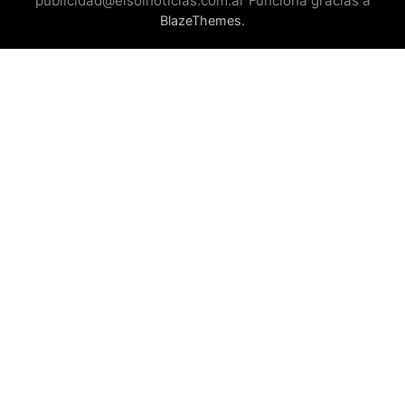
publicidad@elsolnoticias.com.ar Funciona gracias a
.
BlazeThemes