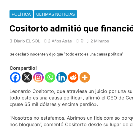
calificó a los
Día Internacional de
puntos
responsables como
la Cerveza: los tres
«delincuentes
POLÍTICA
ULTIMAS NOTICIAS
secretos para
4 Horas Atrás
anarquistas»
servirla
El frío polar se
Cositorto admitió que financi
correctamente
instala en Buenos
Aires: mejora el
4 Horas Atrás
tiempo y llegan las
0
Diario EL SOL
2 Años Atrás
2 Minutos
El Senado aprobó la
temperaturas más
ley de propiedad
bajas de la semana
Se declaró inocente y dijo que "todo esto es una causa política"
privada, pero el
4 Horas Atrás
Gobierno debió
Incidentes frente al
eliminar otro capítulo
Compartilo!
Congreso durante la
protesta contra la
16 Horas Atrás
Ley de Propiedad
La Fiscalía rechazó el
Privada: hubo
pedido para
Leonardo Cositorto, que atraviesa un juicio por una su
detenidos y
suspender el juicio
16 Horas Atrás
enfrentamientos
todo esto es una causa política», afirmó el CEO de G
contra Pity Alvarez
67 barrios full LED en
«puse 65 mil dólares y encima perdió».
Florencio Varela
17 Horas Atrás
“Nosotros no estafamos. Abrimos un fideicomiso porqu
El temporal se
nos bloquean”, comentó Cositorto desde su lugar de d
despide del AMBA: