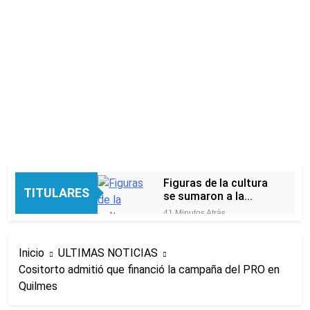
Figuras de la cultura
TITULARES
se sumaron a la
marcha frente al
41 Minutos Atrás
Congreso contra la
Nueva jornada
Ley de Propiedad
negativa para los
Privada
Inicio
ULTIMAS NOTICIAS
activos argentinos:
2 Horas Atrás
cayeron las acciones
Cositorto admitió que financió la campaña del PRO en
Jorge Macri condenó
en Wall Street y el
Quilmes
los disturbios frente
riesgo país quedó al
al Congreso y
3 Horas Atrás
borde de los 450