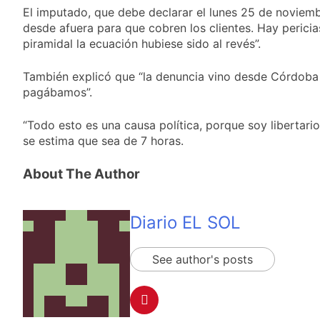
cuándo dejará de
17 Horas Atrás
El imputado, que debe declarar el lunes 25 de noviembre
llover y llega una ola
Kicillof marchó
desde afuera para que cobren los clientes. Hay perici
de frío con mínimas
contra la Ley de
cercanas a 1°C
piramidal la ecuación hubiese sido al revés”.
Propiedad Privada de
18 Horas Atrás
Milei
Renunció el
También explicó que “la denuncia vino desde Córdoba d
subsecretario de
pagábamos”.
Seguridad de
19 Horas Atrás
Quilmes, Hernán
Candela Arizaga
Ocampo, tras la
“Todo esto es una causa política, porque soy libertari
confirmó que tuvo un
difusión de chats
se estima que sea de 7 horas.
«brote psicótico» por
19 Horas Atrás
privados
consumo con
La Libertad Avanza
Facundo Moyano
About The Author
consiguió la mayoría
y rechazó el pedido
19 Horas Atrás
del peronismo de
Masiva movilización
girar el proyecto a
Diario EL SOL
al Congreso contra el
comisión
proyecto oficial de
20 Horas Atrás
Ley de Propiedad
La Diócesis de
See author's posts
Privada
Quilmes celebra la
fiesta de San
20 Horas Atrás
Cayetano
La Línea 148 pasó a
ser operada por La