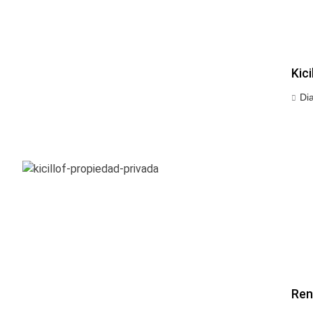
Kic
Di
Ren