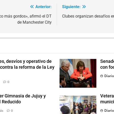
Anterior:
Siguiente:
o más gordos», afirmó el DT
Clubes organizan desafíos en
de Manchester City
s, desvíos y operativo de
Senado
 contra la reforma de la Ley
con fo
Diari
0
der Gimnasia de Jujuy y
Vetera
el Reducido
munici
Diari
ás
0