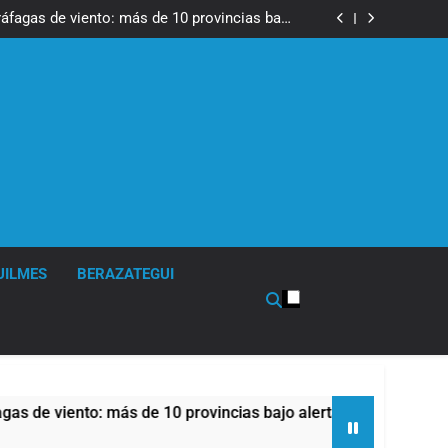
tes, desvíos y operativo de seguridad por la
otesta contra la reforma de la Ley de Tierras
ráfagas de viento: más de 10 provincias bajo
alerta meteorológica
cto sobre propiedad privada con foco en los
desalojos
tes, desvíos y operativo de seguridad por la
otesta contra la reforma de la Ley de Tierras
ráfagas de viento: más de 10 provincias bajo
alerta meteorológica
cto sobre propiedad privada con foco en los
desalojos
UILMES
BERAZATEGUI
 viento: más de 10 provincias bajo alerta meteorológica