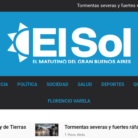
Marcha al Congreso: cor
pr
Tormentas severas y fuertes 
Senado debate el proye
Marcha al Congreso: cor
pr
Tormentas severas y fuertes 
Senado debate el proye
Diario EL SOL
CIA
POLÍTICA
SOCIEDAD
SALUD
DEPORTES
Q
FLORENCIO VARELA
erras
Tormentas severas y fuertes ráfagas de
1 Hora Atrás