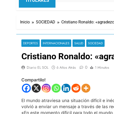
TITULARES
Inicio
SOCIEDAD
Cristiano Ronaldo: «agradez
DEPORTES
INTERNACIONALES
SALUD
SOCIEDAD
Cristiano Ronaldo: «ag
0
Diario EL SOL
6 Años Atrás
1 Minutos
Compartilo!
El mundo atraviesa una situación difícil e in
volvió a enviar un mensaje a través de las re
«En este momento difícil para todo el mundo,