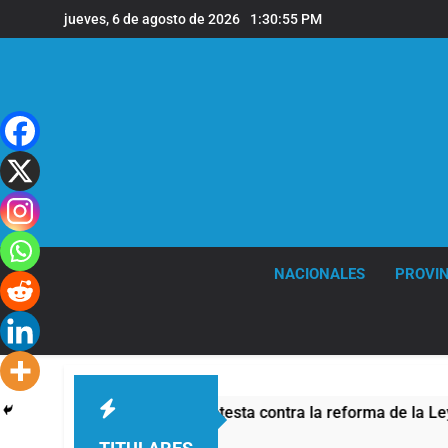
Saltar
jueves, 6 de agosto de 2026
1:30:56 PM
al
contenido
NACIONALES
PROVIN
 de seguridad por la protesta contra la reforma de la Ley de Ti