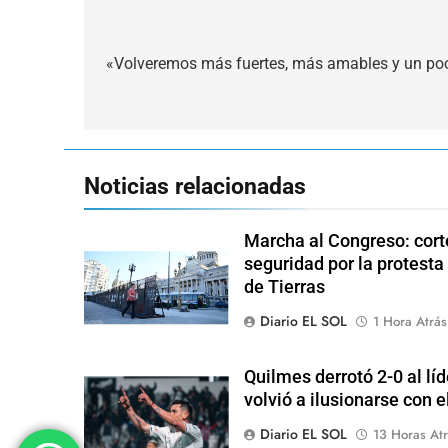
Navegación
de
«Volveremos más fuertes, más amables y un poc
entradas
Noticias relacionadas
Marcha al Congreso: corte
seguridad por la protesta
de Tierras
Diario EL SOL
1 Hora Atrás
Quilmes derrotó 2-0 al lí
volvió a ilusionarse con 
Diario EL SOL
13 Horas Atr