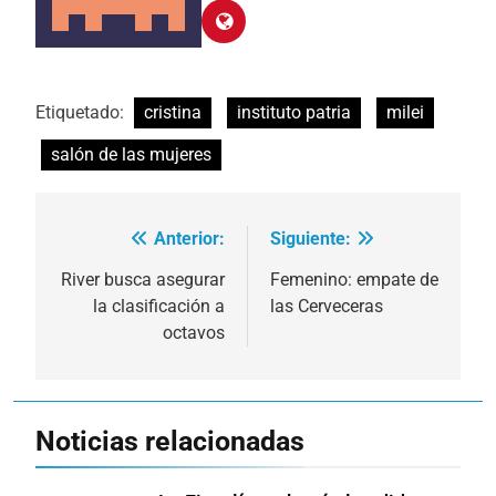
Etiquetado:
cristina
instituto patria
milei
salón de las mujeres
Anterior:
Siguiente:
Navegación
de
River busca asegurar
Femenino: empate de
la clasificación a
las Cerveceras
entradas
octavos
Noticias relacionadas