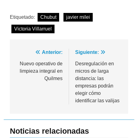
Etiquetado:
Chubut
javier milei
Victoria Villarruel
Navegación
Anterior:
Siguiente:
de
Nuevo operativo de
Desregulación en
limpieza integral en
micros de larga
entradas
Quilmes
distancia: las
empresas podrán
elegir cómo
identificar las valijas
Noticias relacionadas