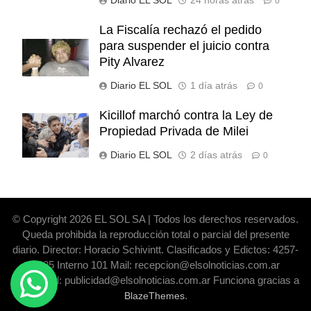
Diario EL SOL
24 horas atrás
0
La Fiscalía rechazó el pedido
para suspender el juicio contra
Pity Alvarez
Diario EL SOL
1 día atrás
0
Kicillof marchó contra la Ley de
Propiedad Privada de Milei
Diario EL SOL
2 días atrás
0
© Copyright 2026 EL SOL SA | Todos los derechos reservados.
Queda prohibida la reproducción total o parcial del presente
diario. Director: Horacio Schivintt. Clasificados y Edictos: 4257-
6325 Interno 101 Mail: recepcion@elsolnoticias.com.ar
Publicidad: publicidad@elsolnoticias.com.ar Funciona gracias a
.
BlazeThemes