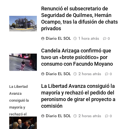
Renunció el subsecretario de
Seguridad de Quilmes, Hernán
Ocampo, tras la difusión de chats
privados
Diario EL SOL
1 hora atrás
0
Candela Arizaga confirmó que
tuvo un «brote psicótico» por
consumo con Facundo Moyano
Diario EL SOL
2 horas atrás
0
La Libertad Avanza consiguió la
La Libertad
mayoría y rechazó el pedido del
Avanza
peronismo de girar el proyecto a
consiguió la
comisión
mayoría y
rechazó el
Diario EL SOL
2 horas atrás
0
pedido del
peronismo de