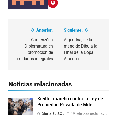
Anterior:
Siguiente:
Navegación
de
Comenzó la
Argentina, de la
Diplomatura en
mano de Dibu a la
entradas
promoción de
Final de la Copa
cuidados integrales
América
Noticias relacionadas
Kicillof marchó contra la Ley de
Propiedad Privada de Milei
Diario EL SOL
19 minutos atrás
0