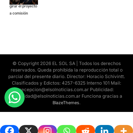
girar el proyecto
a comisión
© Copyright 2026 EL SOL SA | Todos los derechos
reservados. Queda prohibida la reproducción total o
parcial del presente diario. Director: Horacio Schivintt.
Clasificados y Edictos: 4257-6325 Interno 101 Mail:
recepcion@elsolnoticias.com.ar Publicidad:
publicidad@elsolnoticias.com.ar Funciona gracias a
.
BlazeThemes