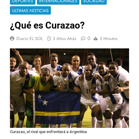
DEPORTES
INTERNACIONALES
SOCIEDAD
ULTIMAS NOTICIAS
¿Qué es Curazao?
0
Diario EL SOL
3 Años Atrás
3 Minutos
Curazao, el rival que enfrentará a Argentina