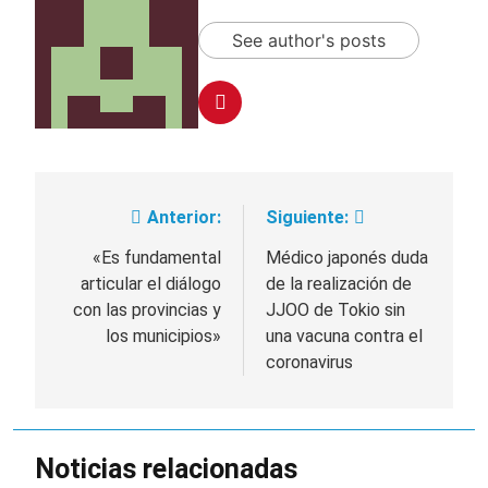
See author's posts
Anterior:
Siguiente:
Navegación
de
«Es fundamental
Médico japonés duda
articular el diálogo
de la realización de
entradas
con las provincias y
JJOO de Tokio sin
los municipios»
una vacuna contra el
coronavirus
Noticias relacionadas