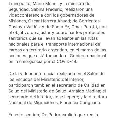
miércoles 5 de
Transporte, Mario Meoni; y la ministra de
15 Horas Atrás
agosto: vuelve el frío
Confirmaron la visita
Seguridad, Sabina Frederic, realizaron una
polar al AMBA
del papa León XIV a la
videoconferencia con los gobernadores de
Argentina
Misiones, Oscar Herrera Ahuad; de Corrientes,
15 Horas Atrás
Quilmes recibe a
Gustavo Valdés; y de Santa Fe, Omar Perotti, con
Gimnasia de Jujuy con
el objetivo de ajustar y coordinar los protocolos
la necesidad de volver
sanitarios que se llevan adelante en las rutas
16 Horas Atrás
al triunfo
Caso Loan: crecen
nacionales para el transporte internacional de
las críticas al fiscal
cargas en territorio argentino, en el marco de las
por presuntas
acciones que está tomando el Gobierno nacional
1 Día Atrás
contradicciones en la
en la emergencia por el COVID-19.
investigación
De la videoconferencia, realizada en el Salón de
los Escudos del Ministerio del Interior,
participaron también el secretario de Calidad en
Salud del Ministerio de Salud, Arnaldo Medina; el
secretario del Interior, José Lepere; y la directora
Nacional de Migraciones, Florencia Carignano.
En este sentido, De Pedro explicó que «en la