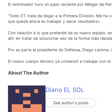
Salud por sus 50
1 Día Atrás
El entrenador tuvo un paso reciente por Melgar de Perú 
años de trayectoria
Siguen avanzando
las intervenciones
“Todo DT trata de llegar a la Primera División. Me ha
hídricas en
1 Día Atrás
que queda ahora es trabajar y sacar resultados».
Berazategui y
Se notificaron 21
Quilmes
nuevos casos de la
Con relación a lo que pretende de su nuevo equipo, se
fiebre chikungunya en
1 Día Atrás
ahí, en tratar de solucionar eso de la forma más rápid
el país
Las vacaciones de
invierno se
Por su parte el presidente de Defensa, Diego Lemme, 
disfrutaron en
1 Día Atrás
familia
El nuevo cuerpo técnico ya comenzó a trabajar con el p
About The Author
Diario EL SOL
See author's posts