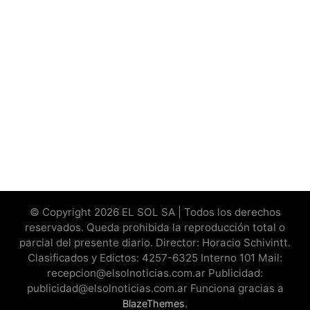
© Copyright 2026 EL SOL SA | Todos los derechos
reservados. Queda prohibida la reproducción total o
parcial del presente diario. Director: Horacio Schivintt.
Clasificados y Edictos: 4257-6325 Interno 101 Mail:
recepcion@elsolnoticias.com.ar Publicidad:
publicidad@elsolnoticias.com.ar Funciona gracias a
.
BlazeThemes