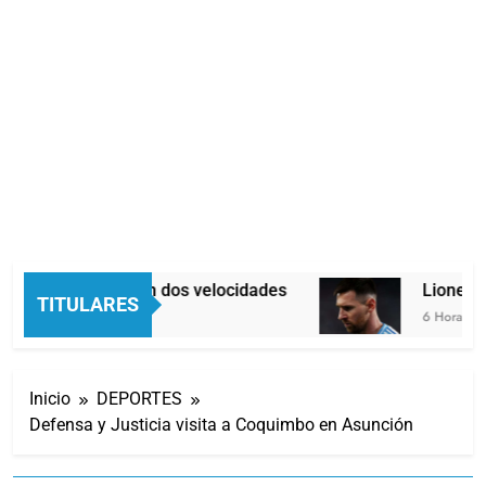
Economía en dos velocidades
Lionel Me
TITULARES
5 Horas Atrás
6 Horas Atrá
Inicio
DEPORTES
Defensa y Justicia visita a Coquimbo en Asunción