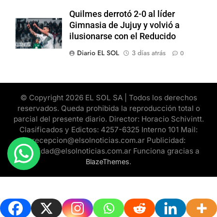
Quilmes derrotó 2-0 al líder
Gimnasia de Jujuy y volvió a
ilusionarse con el Reducido
Diario EL SOL
3 días atrás
0
© Copyright 2026 EL SOL SA | Todos los derechos
reservados. Queda prohibida la reproducción total o
parcial del presente diario. Director: Horacio Schivintt.
Clasificados y Edictos: 4257-6325 Interno 101 Mail:
recepcion@elsolnoticias.com.ar Publicidad:
publicidad@elsolnoticias.com.ar Funciona gracias a
.
BlazeThemes