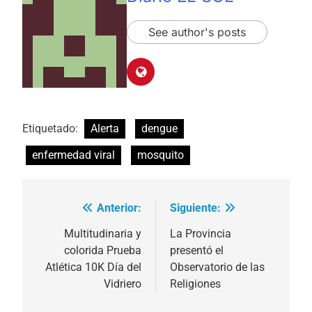
See author's posts
Etiquetado:
Alerta
dengue
enfermedad viral
mosquito
Anterior:
Siguiente:
Navegación
de
Multitudinaria y
La Provincia
colorida Prueba
presentó el
entradas
Atlética 10K Día del
Observatorio de las
Vidriero
Religiones