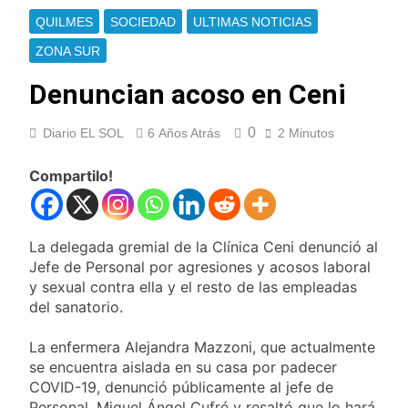
Jorge Messi
Murió Jorge Messi,
QUILMES
SOCIEDAD
ULTIMAS NOTICIAS
padre de Lionel
Messi, a los 68 años
ZONA SUR
23 Horas Atrás
Thiago Medina fue
Denuncian acoso en Ceni
imputado
formalmente por
1 Día Atrás
abuso sexual
La CGT y las dos
0
Diario EL SOL
6 Años Atrás
2 Minutos
CTA profundizan su
plan de lucha con
Compartilo!
1 Día Atrás
nuevas marchas
La noche del Afro
contra el Gobierno
Quilmeño: boxeo de
primer nivel en la sede
2 Días Atrás
de Quilmes
La delegada gremial de la Clínica Ceni denunció al
La Diócesis de
Jefe de Personal por agresiones y acosos laboral
Quilmes celebró la
y sexual contra ella y el resto de las empleadas
visita del Papa León
2 Días Atrás
XIV a la Argentina
del sanatorio.
Figuras de la cultura
se sumaron a la
La enfermera Alejandra Mazzoni, que actualmente
marcha frente al
2 Días Atrás
Congreso contra la
se encuentra aislada en su casa por padecer
Nueva jornada
Ley de Propiedad
COVID-19, denunció públicamente al jefe de
negativa para los
Privada
Personal, Miguel Ángel Cufré y resaltó que lo hará