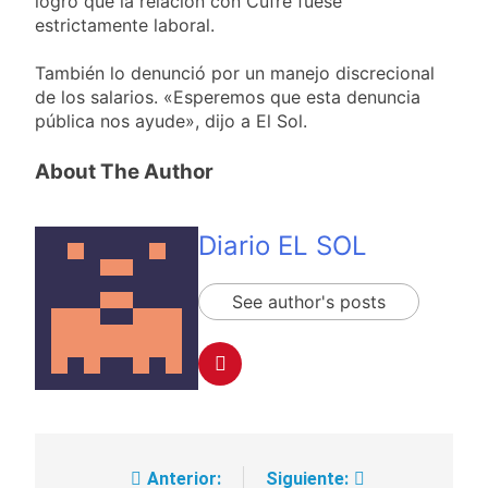
logró que la relación con Cufré fuese
estrictamente laboral.
También lo denunció por un manejo discrecional
de los salarios. «Esperemos que esta denuncia
pública nos ayude», dijo a El Sol.
About The Author
Diario EL SOL
See author's posts
Anterior:
Siguiente:
Navegación