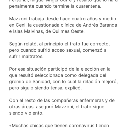
activos argentinos:
2 Días Atrás
cayeron las acciones
penalmente cuando termine la cuarentena.
Jorge Macri condenó
en Wall Street y el
los disturbios frente
riesgo país quedó al
Mazzoni trabaja desde hace cuatro años y medio
al Congreso y
2 Días Atrás
borde de los 450
calificó a los
en Ceni, la cuestionada clínica de Andrés Baranda
Día Internacional de
puntos
responsables como
e Islas Malvinas, de Quilmes Oeste.
la Cerveza: los tres
«delincuentes
secretos para
2 Días Atrás
anarquistas»
servirla
Según relató, al principio el trato fue correcto,
El frío polar se
correctamente
pero cuando sufrió acoso sexual, comenzó a
instala en Buenos
sufrir maltratos.
Aires: mejora el
2 Días Atrás
tiempo y llegan las
Día de San Cayetano:
temperaturas más
Por esa situación participó de la elección en la
por qué se celebra
bajas de la semana
que resultó seleccionada como delegada del
cada 7 de agosto y
2 Días Atrás
qué representa para
gremio de Sanidad, con lo cual la relación mejoró,
El Senado aprobó la
los argentinos
pero siguió siendo tensa, explicó.
ley de propiedad
privada, pero el
2 Días Atrás
Gobierno debió
Con el resto de las compañeras enfermeras y de
Incidentes frente al
eliminar otro capítulo
otras áreas, aseguró Mazzoni, el trato sigue
Congreso durante la
siendo violento.
protesta contra la
3 Días Atrás
Ley de Propiedad
La Fiscalía rechazó el
Privada: hubo
«Muchas chicas que tienen coronavirus tienen
pedido para