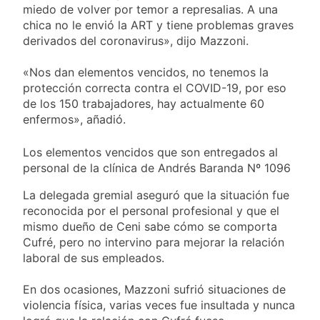
detenidos y
miedo de volver por temor a represalias. A una
suspender el juicio
3 Días Atrás
enfrentamientos
contra Pity Alvarez
chica no le envió la ART y tiene problemas graves
67 barrios full LED en
derivados del coronavirus», dijo Mazzoni.
Florencio Varela
3 Días Atrás
«Nos dan elementos vencidos, no tenemos la
El temporal se
protección correcta contra el COVID-19, por eso
despide del AMBA:
de los 150 trabajadores, hay actualmente 60
cuándo dejará de
3 Días Atrás
llover y llega una ola
enfermos», añadió.
Kicillof marchó
de frío con mínimas
contra la Ley de
cercanas a 1°C
Los elementos vencidos que son entregados al
Propiedad Privada de
3 Días Atrás
Milei
personal de la clínica de Andrés Baranda Nº 1096
La delegada gremial aseguró que la situación fue
reconocida por el personal profesional y que el
mismo dueño de Ceni sabe cómo se comporta
Cufré, pero no intervino para mejorar la relación
laboral de sus empleados.
En dos ocasiones, Mazzoni sufrió situaciones de
violencia física, varias veces fue insultada y nunca