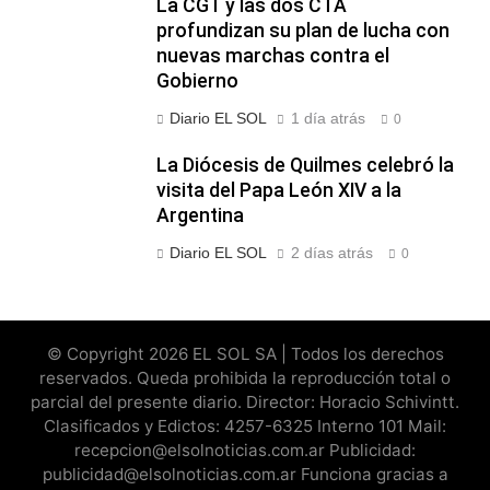
La CGT y las dos CTA
profundizan su plan de lucha con
nuevas marchas contra el
Gobierno
Diario EL SOL
1 día atrás
0
La Diócesis de Quilmes celebró la
visita del Papa León XIV a la
Argentina
Diario EL SOL
2 días atrás
0
© Copyright 2026 EL SOL SA | Todos los derechos
reservados. Queda prohibida la reproducción total o
parcial del presente diario. Director: Horacio Schivintt.
Clasificados y Edictos: 4257-6325 Interno 101 Mail:
recepcion@elsolnoticias.com.ar Publicidad:
publicidad@elsolnoticias.com.ar Funciona gracias a