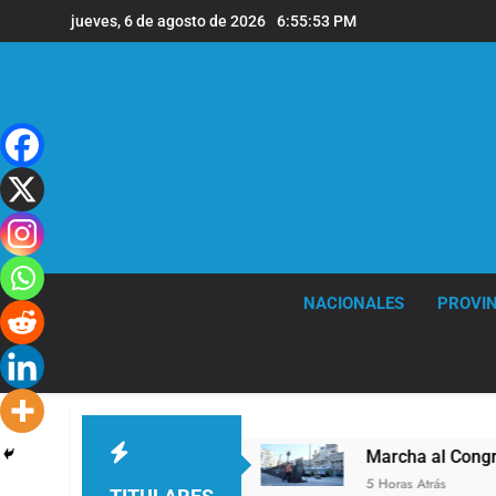
Saltar
jueves, 6 de agosto de 2026
6:55:54 PM
al
contenido
NACIONALES
PROVIN
 Abuelos No Mienten»
Marcha al Congreso: cort
5 Horas Atrás