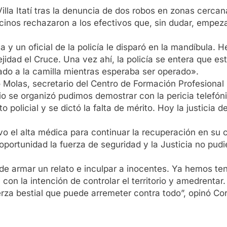
 Villa Itatí tras la denuncia de dos robos en zonas cercan
ecinos rechazaron a los efectivos que, sin dudar, empez
y un oficial de la policía le disparó en la mandíbula. He
ejidad el Cruce. Una vez ahí, la policía se entera que e
ado a la camilla mientras esperaba ser operado».
ro Molas, secretario del Centro de Formación Profesiona
rio se organizó pudimos demostrar con la pericia telefóni
 policial y se dictó la falta de mérito. Hoy la justicia de
o el alta médica para continuar la recuperación en su 
 oportunidad la fuerza de seguridad y la Justicia no pud
de armar un relato e inculpar a inocentes. Ya hemos te
n con la intención de controlar el territorio y amedrentar
rza bestial que puede arremeter contra todo”, opinó Co