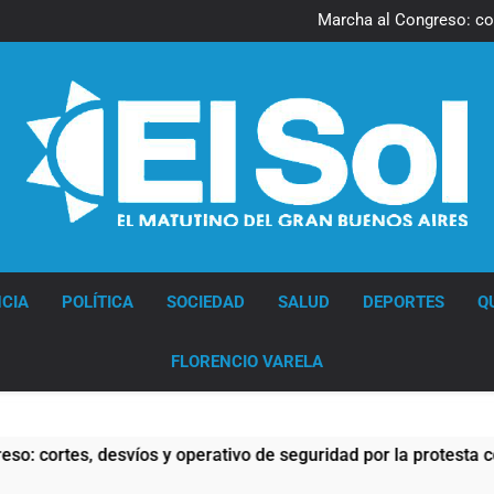
Una gran convocatoria 
Marcha al Congreso: cor
pr
Tormentas severas y fuertes 
Senado debate el proye
Una gran convocatoria 
Marcha al Congreso: cor
pr
Tormentas severas y fuertes 
Senado debate el proye
Diario EL SOL
CIA
POLÍTICA
SOCIEDAD
SALUD
DEPORTES
Q
FLORENCIO VARELA
es, desvíos y operativo de seguridad por la protesta contra la