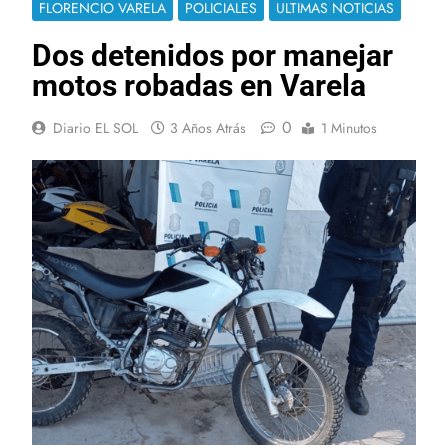
FLORENCIO VARELA
POLICIALES
ULTIMAS NOTICIAS
Dos detenidos por manejar
motos robadas en Varela
0
Diario EL SOL
3 Años Atrás
1 Minutos