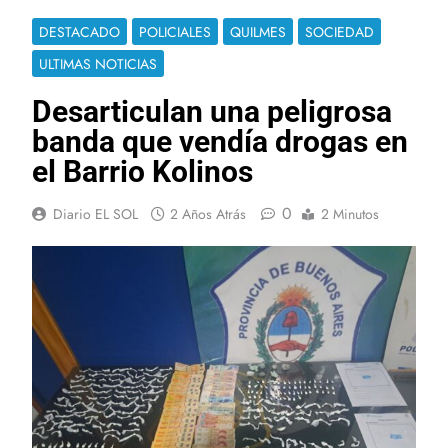
DESTACADO
POLICIALES
QUILMES
SOCIEDAD
ULTIMAS NOTICIAS
Desarticulan una peligrosa
banda que vendía drogas en
el Barrio Kolinos
0
Diario EL SOL
2 Años Atrás
2 Minutos