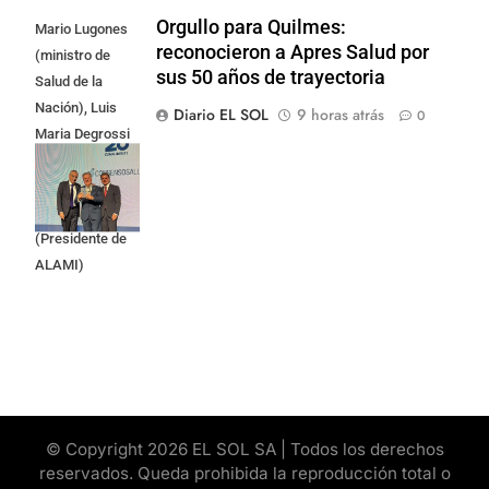
Orgullo para Quilmes:
Mario Lugones
reconocieron a Apres Salud por
(ministro de
sus 50 años de trayectoria
Salud de la
Nación), Luis
Diario EL SOL
9 horas atrás
0
Maria Degrossi
(Presidente de
Apres Salud) y
Cristian Mazza
(Presidente de
ALAMI)
© Copyright 2026 EL SOL SA | Todos los derechos
reservados. Queda prohibida la reproducción total o