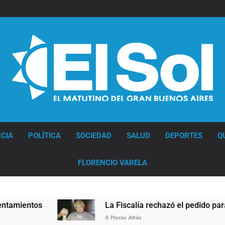
Diario EL SOL
CIA
POLÍTICA
SOCIEDAD
SALUD
DEPORTES
Q
FLORENCIO VARELA
La Fiscalía rechazó el pedido para suspender e
6 Horas Atrás