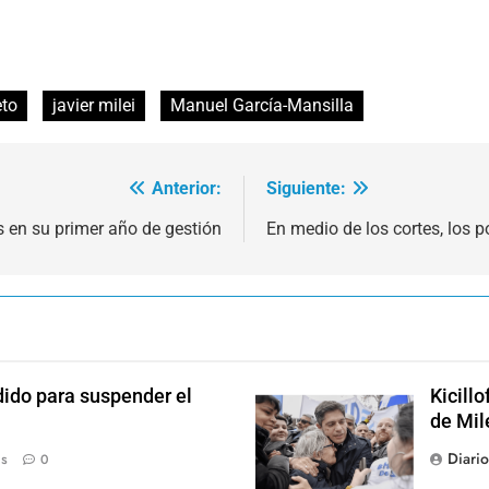
eto
javier milei
Manuel García-Mansilla
Anterior:
Siguiente:
s en su primer año de gestión
En medio de los cortes, los 
dido para suspender el
Kicill
de Mil
Diari
ás
0