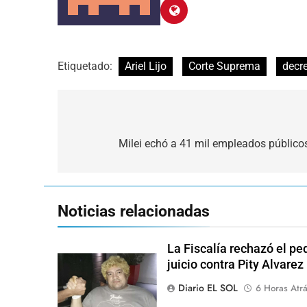
Etiquetado:
Ariel Lijo
Corte Suprema
decr
Navegación
de
Milei echó a 41 mil empleados público
entradas
Noticias relacionadas
La Fiscalía rechazó el pe
juicio contra Pity Alvarez
Diario EL SOL
6 Horas Atr