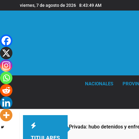
Saltar
viernes, 7 de agosto de 2026
8:43:49 AM
al
contenido
NACIONALES
PROVIN
a Ley de Propiedad Privada: hubo detenidos y enfrentamientos
TITULARES