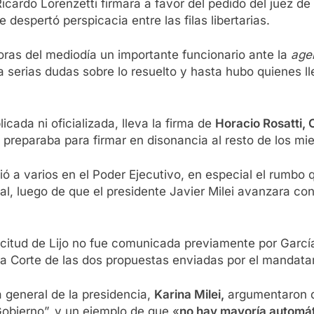
Ricardo Lorenzetti firmara a favor del pedido del juez
e despertó perspicacia entre las filas libertarias.
oras del mediodía un importante funcionario ante la
age
ía serias dudas sobre lo resuelto y hasta hubo quienes l
cada ni oficializada, lleva la firma de
Horacio Rosatti,
se preparaba para firmar en disonancia al resto de los m
ndió a varios en el Poder Ejecutivo, en especial el rumb
al, luego de que el presidente Javier Milei avanzara c
icitud de Lijo no fue comunicada previamente por García
la Corte de las dos propuestas enviadas por el mandata
a general de la presidencia,
Karina Milei,
argumentaron q
Gobierno”, y un ejemplo de que «
no hay mayoría automát