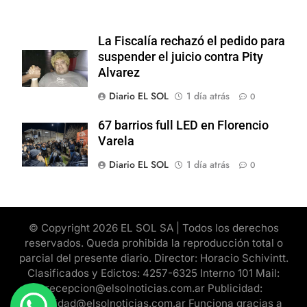
La Fiscalía rechazó el pedido para
suspender el juicio contra Pity
Alvarez
Diario EL SOL
1 día atrás
0
67 barrios full LED en Florencio
Varela
Diario EL SOL
1 día atrás
0
© Copyright 2026 EL SOL SA | Todos los derechos
reservados. Queda prohibida la reproducción total o
parcial del presente diario. Director: Horacio Schivintt.
Clasificados y Edictos: 4257-6325 Interno 101 Mail:
recepcion@elsolnoticias.com.ar Publicidad:
publicidad@elsolnoticias.com.ar Funciona gracias a