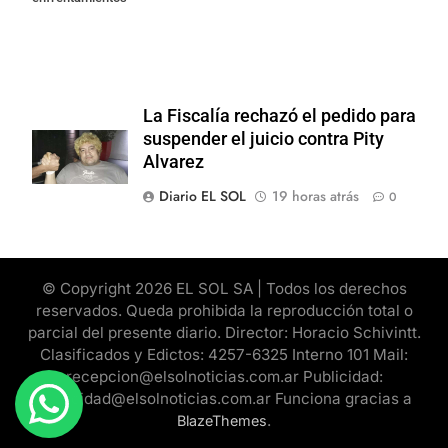
La Fiscalía rechazó el pedido para
suspender el juicio contra Pity
Alvarez
Diario EL SOL
19 horas atrás
0
© Copyright 2026 EL SOL SA | Todos los derechos
reservados. Queda prohibida la reproducción total o
parcial del presente diario. Director: Horacio Schivintt.
Clasificados y Edictos: 4257-6325 Interno 101 Mail:
recepcion@elsolnoticias.com.ar Publicidad:
publicidad@elsolnoticias.com.ar Funciona gracias a
.
BlazeThemes