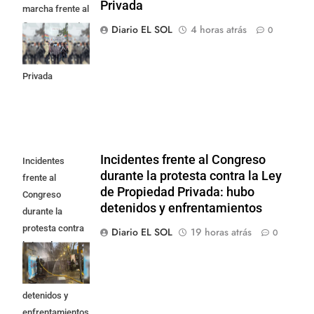
Privada
marcha frente al
Congreso contra
Diario EL SOL
4 horas atrás
0
la Ley de
Propiedad
Privada
Incidentes frente al Congreso
Incidentes
durante la protesta contra la Ley
frente al
de Propiedad Privada: hubo
Congreso
detenidos y enfrentamientos
durante la
protesta contra
Diario EL SOL
19 horas atrás
0
la Ley de
Propiedad
Privada: hubo
detenidos y
enfrentamientos