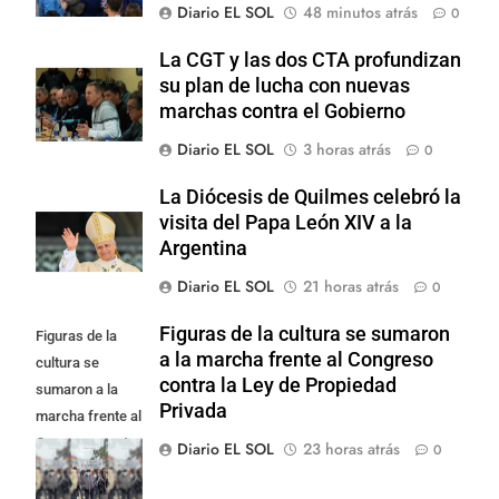
Diario EL SOL
48 minutos atrás
0
La CGT y las dos CTA profundizan
su plan de lucha con nuevas
marchas contra el Gobierno
Diario EL SOL
3 horas atrás
0
La Diócesis de Quilmes celebró la
visita del Papa León XIV a la
Argentina
Diario EL SOL
21 horas atrás
0
Figuras de la cultura se sumaron
Figuras de la
a la marcha frente al Congreso
cultura se
contra la Ley de Propiedad
sumaron a la
Privada
marcha frente al
Congreso contra
Diario EL SOL
23 horas atrás
0
la Ley de
Propiedad