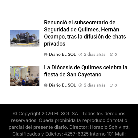
Renunció el subsecretario de
Seguridad de Quilmes, Hernán
Ocampo, tras la difusión de chats
privados
Diario EL SOL
2 días atrás
0
La Diócesis de Quilmes celebra la
fiesta de San Cayetano
Diario EL SOL
2 días atrás
0
© Copyright 2026 EL SOL SA | Todos los derechos
reservados. Queda prohibida la reproducción total o
parcial del presente diario. Director: Horacio Schivintt.
Clasificados y Edictos: 4257-6325 Interno 101 Mail: