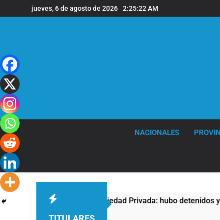
Saltar
jueves, 6 de agosto de 2026
2:25:23 AM
al
contenido
NACIONALES
PROVIN
ta contra la Ley de Propiedad Privada: hubo detenidos y enfre
TITULARES