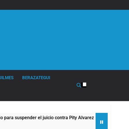
UILMES
BERAZATEGUI
suspender el juicio contra Pity Alvarez
67 barr
3 Horas A