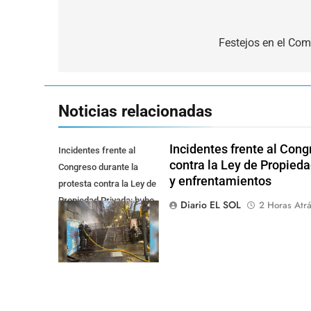
Navegación
de
Festejos en el Co
entradas
Noticias relacionadas
Incidentes frente al Cong
Incidentes frente al
contra la Ley de Propied
Congreso durante la
y enfrentamientos
protesta contra la Ley de
Propiedad Privada: hubo
Diario EL SOL
2 Horas Atr
detenidos y
enfrentamientos