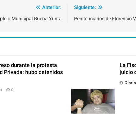
Anterior:
Siguiente:
mplejo Municipal Buena Yunta
Penitenciarios de Florencio
reso durante la protesta
La Fis
ad Privada: hubo detenidos
juicio 
Diari
ás
0