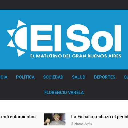
Diario EL SOL
CIA
POLÍTICA
SOCIEDAD
SALUD
DEPORTES
Q
FLORENCIO VARELA
ntamientos
La Fiscalía rechazó el pedido para 
2 Horas Atrás