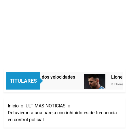
Economía en dos velocidades
Lionel Me
TITULARES
2 Horas Atrás
3 Horas Atrás
Inicio
ULTIMAS NOTICIAS
Detuvieron a una pareja con inhibidores de frecuencia
en control policial