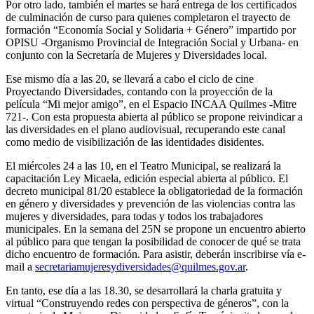
Por otro lado, también el martes se hará entrega de los certificados
de culminación de curso para quienes completaron el trayecto de
formación “Economía Social y Solidaria + Género” impartido por
OPISU -Organismo Provincial de Integración Social y Urbana- en
conjunto con la Secretaría de Mujeres y Diversidades local.
Ese mismo día a las 20, se llevará a cabo el ciclo de cine
Proyectando Diversidades, contando con la proyección de la
película “Mi mejor amigo”, en el Espacio INCAA Quilmes -Mitre
721-. Con esta propuesta abierta al público se propone reivindicar a
las diversidades en el plano audiovisual, recuperando este canal
como medio de visibilización de las identidades disidentes.
El miércoles 24 a las 10, en el Teatro Municipal, se realizará la
capacitación Ley Micaela, edición especial abierta al público. El
decreto municipal 81/20 establece la obligatoriedad de la formación
en género y diversidades y prevención de las violencias contra las
mujeres y diversidades, para todas y todos los trabajadores
municipales. En la semana del 25N se propone un encuentro abierto
al público para que tengan la posibilidad de conocer de qué se trata
dicho encuentro de formación. Para asistir, deberán inscribirse vía e-
mail a
secretariamujeresydiversidades@quilmes.gov.ar
.
En tanto, ese día a las 18.30, se desarrollará la charla gratuita y
virtual “Construyendo redes con perspectiva de géneros”, con la