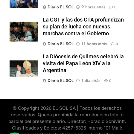
Diario EL SOL
9 horas atrás
0
La CGT y las dos CTA profundizan
su plan de lucha con nuevas
marchas contra el Gobierno
Diario EL SOL
11 horas atrás
0
La Diócesis de Quilmes celebró la
visita del Papa León XIV a la
Argentina
Diario EL SOL
1 día atrás
0
© Copyright 2026 EL SOL SA | Todos los derechos
reservados. Queda prohibida la reproducción total o
parcial del presente diario. Director: Horacio Schivintt.
Clasificados y Edictos: 4257-6325 Interno 101 Mail: