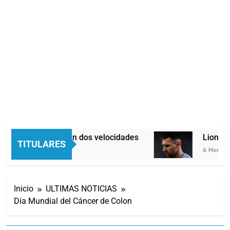
Economía en dos velocidades
Lionel M
TITULARES
5 Horas Atrás
6 Horas Atr
Inicio
ULTIMAS NOTICIAS
Día Mundial del Cáncer de Colon