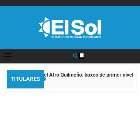
Saltar
al
contenido
Diario EL SOL
La noche del Afro Quilmeño: boxeo de primer nivel en
TITULARES
14 Horas Atrás