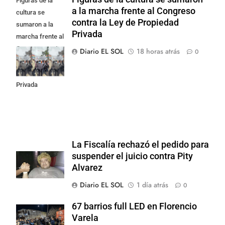
Figuras de la
a la marcha frente al Congreso
cultura se
contra la Ley de Propiedad
sumaron a la
Privada
marcha frente al
Congreso contra
Diario EL SOL
18 horas atrás
0
la Ley de
Propiedad
Privada
La Fiscalía rechazó el pedido para
suspender el juicio contra Pity
Alvarez
Diario EL SOL
1 día atrás
0
67 barrios full LED en Florencio
Varela