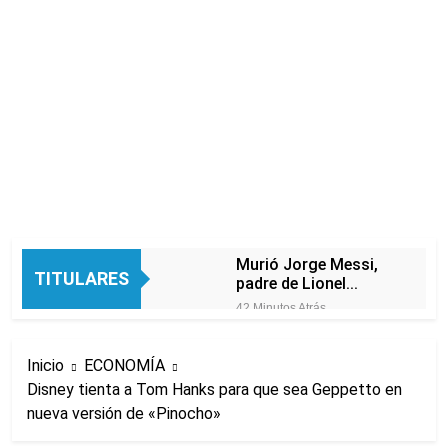
Murió Jorge Messi,
TITULARES
padre de Lionel
Messi, a los 68 años
42 Minutos Atrás
Thiago Medina fue
imputado
Inicio
ECONOMÍA
formalmente por
2 Horas Atrás
abuso sexual
Disney tienta a Tom Hanks para que sea Geppetto en
La CGT y las dos
nueva versión de «Pinocho»
CTA profundizan su
plan de lucha con
3 Horas Atrás