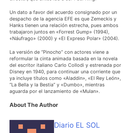
Aires: mejora el
1 Día Atrás
tiempo y llegan las
Día de San Cayetano:
temperaturas más
Un dato a favor del acuerdo consignado por un
por qué se celebra
bajas de la semana
despacho de la agencia EFE es que Zemeckis y
cada 7 de agosto y
1 Día Atrás
Hanks tienen una relación estrecha, pues ambos
qué representa para
El Senado aprobó la
los argentinos
trabajaron juntos en «Forrest Gump» (1994),
ley de propiedad
«Náufrago» (2000) y «El Expreso Polar» (2004).
privada, pero el
1 Día Atrás
Gobierno debió
Incidentes frente al
eliminar otro capítulo
La versión de “Pinocho” con actores viene a
Congreso durante la
reformular la cinta animada basada en la novela
protesta contra la
2 Días Atrás
Ley de Propiedad
del escritor italiano Carlo Collodi y estrenada por
La Fiscalía rechazó el
Privada: hubo
Disney en 1940, para continuar una corriente que
pedido para
detenidos y
ya incluye títulos como «Aladdin», «El Rey León»,
suspender el juicio
2 Días Atrás
enfrentamientos
contra Pity Alvarez
“La Bella y la Bestia” y «Dumbo», mientras
67 barrios full LED en
aguarda por el lanzamiento de «Mulan».
Florencio Varela
2 Días Atrás
About The Author
El temporal se
despide del AMBA:
cuándo dejará de
2 Días Atrás
llover y llega una ola
Diario EL SOL
Kicillof marchó
de frío con mínimas
contra la Ley de