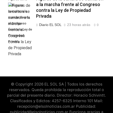
a la marcha frente al Congreso
cultura se
contra la Ley de Propiedad
sumaron a la
Privada
marcha frente
al Congreso
Diario EL SOL
23 horas atrás
0
contra la Ley de
Propiedad
Privada
© Copyright 2026 EL SOL SA | Todos los derechos
reservados. Queda prohibida la reproducción total o
parcial del presente diario. Director: Horacio Schivintt.
Clasificados y Edictos: 4257-6325 Interno 101 Mail:
recepcion@elsolnoticias.com.ar Publicidad:
publicidad@elsolnoticias.com.ar Funciona gracias a