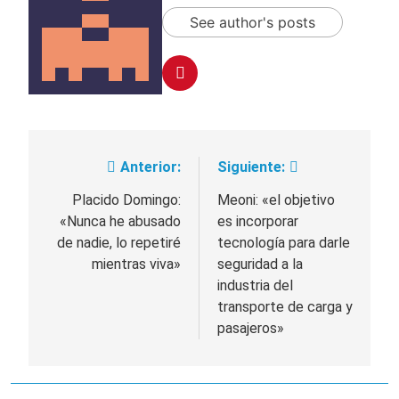
cercanas a 1°C
Propiedad Privada de
2 Días Atrás
See author's posts
Milei
Renunció el
subsecretario de
Seguridad de
2 Días Atrás
Quilmes, Hernán
Candela Arizaga
Ocampo, tras la
confirmó que tuvo un
difusión de chats
«brote psicótico» por
2 Días Atrás
privados
consumo con
La Libertad Avanza
Facundo Moyano
Anterior:
Siguiente:
Navegación
consiguió la mayoría
y rechazó el pedido
2 Días Atrás
de
Placido Domingo:
Meoni: «el objetivo
del peronismo de
«Nunca he abusado
es incorporar
girar el proyecto a
entradas
comisión
de nadie, lo repetiré
tecnología para darle
mientras viva»
seguridad a la
industria del
transporte de carga y
pasajeros»