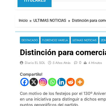
TITULARES
Inicio
ULTIMAS NOTICIAS
Distinción para com
DESTACADO
FLORENCIO VARELA
ULTIMAS NOTICIAS
ZON
Distinción para comerci
0
Diario EL SOL
5 Años Atrás
4 Minutos
Compartilo!
Con motivo de los festejos por el 130º Aniver
en una iniciativa para distinguir a dichos e
puntos geográficos del partido.