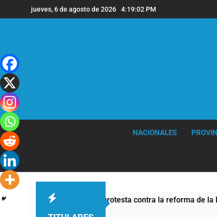
Saltar
jueves, 6 de agosto de 2026
4:19:03 PM
al
contenido
NACIONALES
PROVIN
e seguridad por la protesta contra la reforma de la Ley de Tier