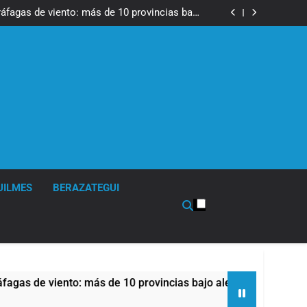
tes, desvíos y operativo de seguridad por la
otesta contra la reforma de la Ley de Tierras
ráfagas de viento: más de 10 provincias bajo
alerta meteorológica
cto sobre propiedad privada con foco en los
desalojos
 una especialidad clave para el cuidado de la
salud respiratoria en el Sanatorio Urquiza
tes, desvíos y operativo de seguridad por la
otesta contra la reforma de la Ley de Tierras
ráfagas de viento: más de 10 provincias bajo
alerta meteorológica
cto sobre propiedad privada con foco en los
desalojos
 una especialidad clave para el cuidado de la
salud respiratoria en el Sanatorio Urquiza
UILMES
BERAZATEGUI
iento: más de 10 provincias bajo alerta meteorológica