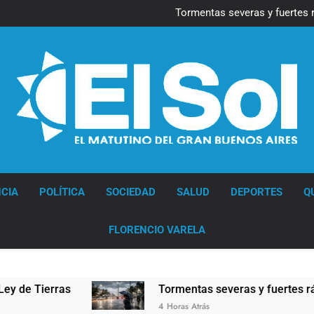
Marcha al Congreso: cor
pr
Tormentas severas y fuertes 
Senado debate el proye
Día del Cirujano Torácico:
Marcha al Congreso: cor
pr
Tormentas severas y fuertes 
Senado debate el proye
Día del Cirujano Torácico:
Diario EL SOL
CIA
POLÍTICA
SOCIEDAD
SALUD
DEPORTES
Q
FLORENCIO VARELA
ras
Tormentas severas y fuertes ráfagas de v
4 Horas Atrás