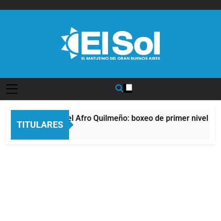
Saltar
al
contenido
Diario EL SOL
La noche del Afro Quilmeño: boxeo de primer nivel en 
TITULARES
7 Horas Atrás