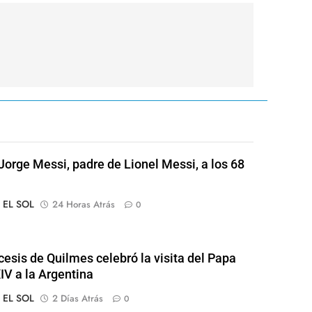
Jorge Messi, padre de Lionel Messi, a los 68
o EL SOL
24 Horas Atrás
0
cesis de Quilmes celebró la visita del Papa
IV a la Argentina
o EL SOL
2 Días Atrás
0