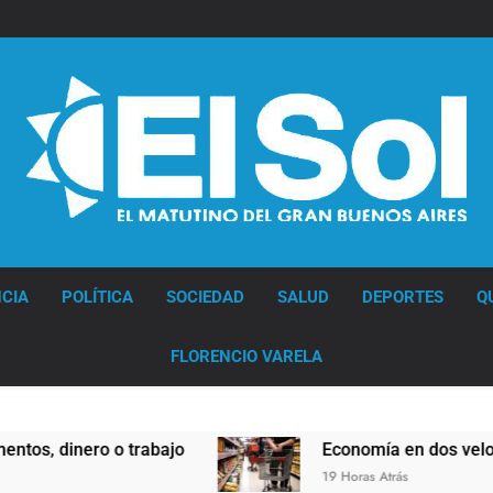
Diario EL SOL
CIA
POLÍTICA
SOCIEDAD
SALUD
DEPORTES
Q
FLORENCIO VARELA
 dinero o trabajo
Economía en dos velocidad
19 Horas Atrás