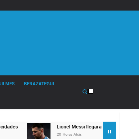
UILMES
BERAZATEGUI
es
Lionel Messi llegará a Rosario para desped
20 Horas Atrás