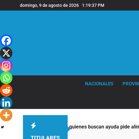
Saltar
domingo, 9 de agosto de 2026
1:19:37 PM
al
contenido
NACIONALES
PROVIN
templos: casi la mitad de quienes buscan ayuda pide alimentos,
TITULARES