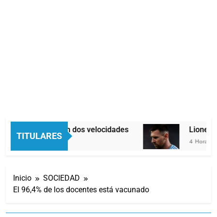
Economía en dos velocidades
Lionel M
TITULARES
3 Horas Atrás
4 Horas Atr
Inicio
SOCIEDAD
El 96,4% de los docentes está vacunado