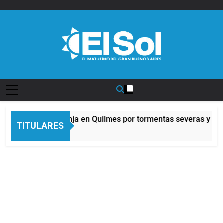
Saltar
al
contenido
Diario EL SOL
Alerta naranja en Quilmes por tormentas severas y fuert
TITULARES
3 Horas Atrás