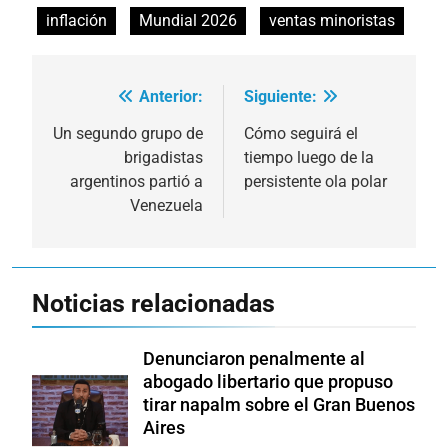
inflación
Mundial 2026
ventas minoristas
Anterior:
Siguiente:
Navegación
de
Un segundo grupo de
Cómo seguirá el
brigadistas
tiempo luego de la
entradas
argentinos partió a
persistente ola polar
Venezuela
Noticias relacionadas
Denunciaron penalmente al
abogado libertario que propuso
tirar napalm sobre el Gran Buenos
Aires