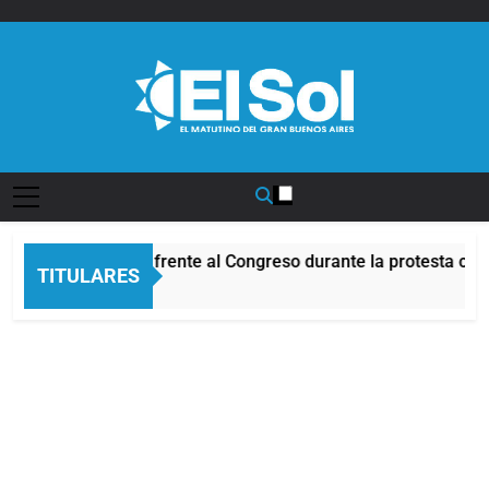
Saltar
al
contenido
Diario EL SOL
Incidentes frente al Congreso durante la protesta con
TITULARES
9 Horas Atrás