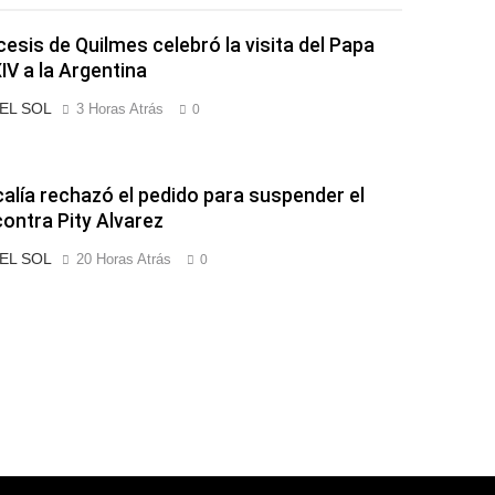
cesis de Quilmes celebró la visita del Papa
IV a la Argentina
 EL SOL
3 Horas Atrás
0
calía rechazó el pedido para suspender el
contra Pity Alvarez
 EL SOL
20 Horas Atrás
0