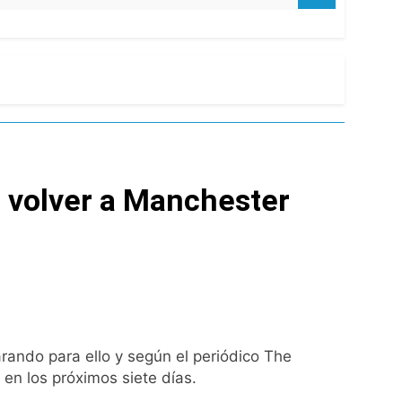
de Propiedad Privada
 Street y el riesgo país quedó al borde
nsables como «delincuentes anarquistas»
 volver a Manchester
turas más bajas de la semana
ro capítulo
rivada: hubo detenidos y
rando para ello y según el periódico The
 en los próximos siete días.