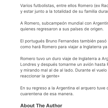
La Fiscalía rechaz
Varios futbolistas, entre ellos Romero (ex R
20 Horas Atrás
y estar junto a la totalidad de su familia dur
67 barrios full LE
21 Horas Atrás
A Romero, subcampeón mundial con Argentina 
El temporal se des
quienes regresaron a sus países de origen.
21 Horas Atrás
Kicillof marchó co
El portugués Bruno Fernandes también pasó el
22 Horas Atrás
como hará Romero para viajar a Inglaterra ya
Renunció el subse
23 Horas Atrás
Romero tuvo un duro viaje de Inglaterra a Arg
Candela Arizaga 
Londres y después tomarme un avión hasta Pa
23 Horas Atrás
y mirando mal al de al lado. Durante el vue
La Libertad Avanza
reaccionar la gente»
24 Horas Atrás
Masiva movilizació
En su regreso a la Argentina el arquero tuve
1 Día Atrás
cuarentena de esa manera.
La Diócesis de Qui
1 Día Atrás
About The Author