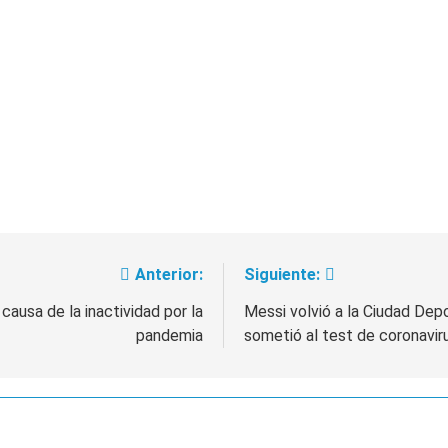
 a ser operada por La Central de Vicente López
e Quilmes limpió sumideros y desagües en medio de las lluvi
Anterior:
Siguiente:
causa de la inactividad por la
Messi volvió a la Ciudad Dep
pandemia
sometió al test de coronavir