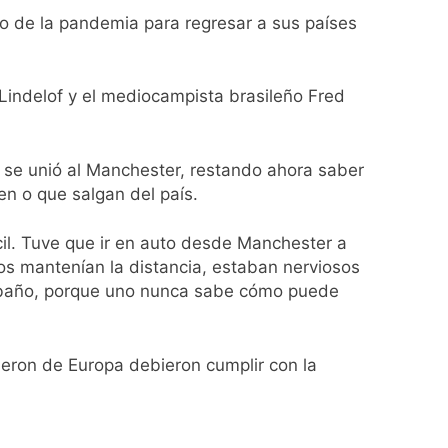
zo de la pandemia para regresar a sus países
Lindelof y el mediocampista brasileño Fred
ío con mínimas cercanas a 1°C
a se unió al Manchester, restando ahora saber
en o que salgan del país.
usión de chats privados
ícil. Tuve que ir en auto desde Manchester a
acundo Moyano
s mantenían la distancia, estaban nerviosos
al baño, porque uno nunca sabe cómo puede
girar el proyecto a comisión
d Privada
vieron de Europa debieron cumplir con la