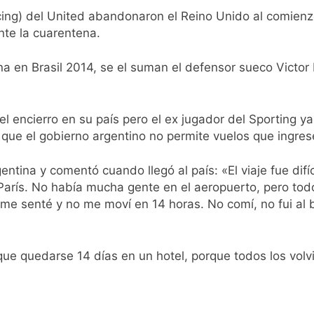
ó el pedido para suspender el juicio contra Pity Alvarez
acing) del United abandonaron el Reino Unido al comien
ante la cuarentena.
D en Florencio Varela
en Brasil 2014, se el suman el defensor sueco Victor 
pide del AMBA: cuándo dejará de llover y llega una ola de fr
ntra la Ley de Propiedad Privada de Milei
 encierro en su país pero el ex jugador del Sporting y
 que el gobierno argentino no permite vuelos que ingres
cretario de Seguridad de Quilmes, Hernán Ocampo, tras la dif
entina y comentó cuando llegó al país: «El viaje fue dif
confirmó que tuvo un «brote psicótico» por consumo con F
rís. No había mucha gente en el aeropuerto, pero todo
lo me senté y no me moví en 14 horas. No comí, no fui 
 consiguió la mayoría y rechazó el pedido del peronismo de 
n al Congreso contra el proyecto oficial de Ley de Propieda
 que quedarse 14 días en un hotel, porque todos los vol
lmes celebra la fiesta de San Cayetano