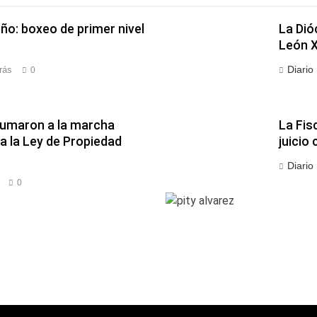
ño: boxeo de primer nivel
La Dió
León X
Diario
rás
0
 sumaron a la marcha
La Fis
a la Ley de Propiedad
juicio 
Diario
0