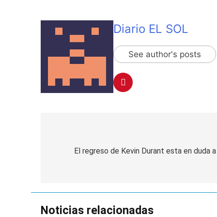
La Línea 148 pasó
1 Día Atrás
La Municipalidad d
Diario EL SOL
1 Día Atrás
See author's posts
Navegación
de
El regreso de Kevin Durant esta en duda a 
entradas
Noticias relacionadas