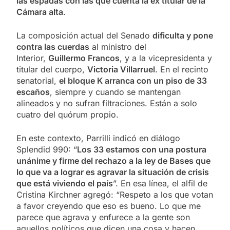
las espadas con las que cuenta la ex titular de la
Cámara alta
.
La composición actual del Senado
dificulta y pone
contra las cuerdas
al ministro del
Interior,
Guillermo Francos
, y a la vicepresidenta y
titular del cuerpo,
Victoria Villarruel
. En el recinto
senatorial,
el bloque K arranca con un piso de 33
escaños
, siempre y cuando se mantengan
alineados y no sufran filtraciones. Están a solo
cuatro del quórum propio.
En este contexto, Parrilli indicó en diálogo
Splendid 990: “
Los 33 estamos con una postura
unánime y firme del rechazo a la ley de Bases que
lo que va a lograr es agravar la situación de crisis
que está viviendo el país
”. En esa línea, el alfil de
Cristina Kirchner agregó: “Respeto a los que votan
a favor creyendo que eso es bueno. Lo que me
parece que agrava y enfurece a la gente son
aquellos políticos que dicen una cosa y hacen