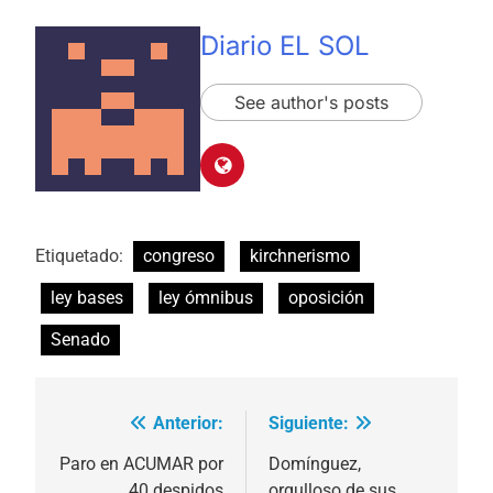
Diario EL SOL
See author's posts
Etiquetado:
congreso
kirchnerismo
ley bases
ley ómnibus
oposición
Senado
Anterior:
Siguiente:
Navegación
de
Paro en ACUMAR por
Domínguez,
40 despidos
orgulloso de sus