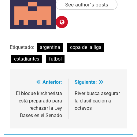
See author's posts
Etiquetado:
argentina
copa de la liga
estudiantes
futbol
Anterior:
Siguiente:
Navegación
de
El bloque kirchnerista
River busca asegurar
está preparado para
la clasificación a
entradas
rechazar la Ley
octavos
Bases en el Senado