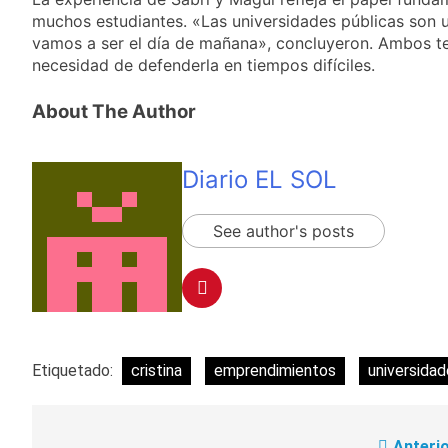
detenidos y
suspender el juicio
muchos estudiantes. «Las universidades públicas son
2 Días Atrás
enfrentamientos
contra Pity Alvarez
vamos a ser el día de mañana», concluyeron. Ambos te
67 barrios full LED en
Florencio Varela
necesidad de defenderla en tiempos difíciles.
2 Días Atrás
El temporal se
About The Author
despide del AMBA:
cuándo dejará de
2 Días Atrás
llover y llega una ola
Kicillof marchó
Diario EL SOL
de frío con mínimas
contra la Ley de
cercanas a 1°C
Propiedad Privada de
2 Días Atrás
See author's posts
Milei
Etiquetado:
cristina
emprendimientos
universida
Anterio