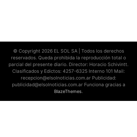
© Copyright 2026 EL SOL SA | Todos los derechos
reservados. Queda prohibida la reproducción total o
parcial del presente diario. Director: Horacio Schivintt.
Clasificados y Edictos: 4257-6325 Interno 101 Mail:
recepcion@elsolnoticias.com.ar Publicidad:
publicidad@elsolnoticias.com.ar Funciona gracias a
.
BlazeThemes