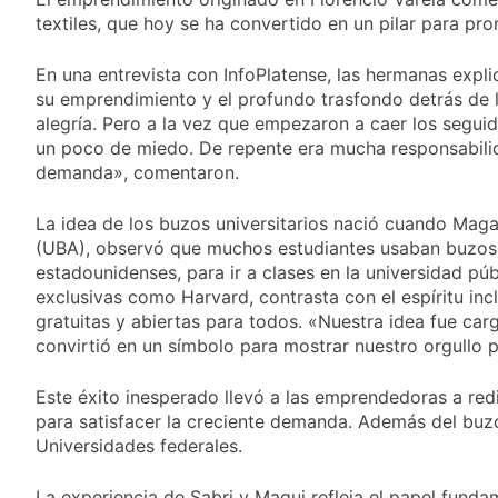
activos argentinos:
2 Días Atrás
cayeron las acciones
textiles, que hoy se ha convertido en un pilar para pr
Jorge Macri condenó
en Wall Street y el
los disturbios frente
riesgo país quedó al
En una entrevista con InfoPlatense, las hermanas expl
al Congreso y
2 Días Atrás
borde de los 450
calificó a los
su emprendimiento y el profundo trasfondo detrás de 
Día Internacional de
puntos
responsables como
alegría. Pero a la vez que empezaron a caer los segu
la Cerveza: los tres
«delincuentes
un poco de miedo. De repente era mucha responsabilid
secretos para
2 Días Atrás
anarquistas»
servirla
demanda», comentaron.
El frío polar se
correctamente
instala en Buenos
Aires: mejora el
La idea de los buzos universitarios nació cuando Maga
2 Días Atrás
tiempo y llegan las
(UBA), observó que muchos estudiantes usaban buzos ti
Día de San Cayetano:
temperaturas más
estadounidenses, para ir a clases en la universidad pú
por qué se celebra
bajas de la semana
cada 7 de agosto y
exclusivas como Harvard, contrasta con el espíritu inc
2 Días Atrás
qué representa para
gratuitas y abiertas para todos. «Nuestra idea fue carg
El Senado aprobó la
los argentinos
convirtió en un símbolo para mostrar nuestro orgullo po
ley de propiedad
privada, pero el
2 Días Atrás
Gobierno debió
Este éxito inesperado llevó a las emprendedoras a re
Incidentes frente al
eliminar otro capítulo
Congreso durante la
para satisfacer la creciente demanda. Además del buz
protesta contra la
Universidades federales.
2 Días Atrás
Ley de Propiedad
La Fiscalía rechazó el
Privada: hubo
pedido para
La experiencia de Sabri y Magui refleja el papel funda