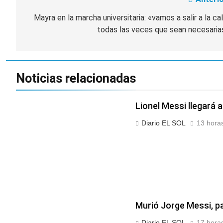
Navegación
de
Mayra en la marcha universitaria: «vamos a salir a la cal
todas las veces que sean necesaria
entradas
Noticias relacionadas
Lionel Messi llegará 
Diario EL SOL
13 horas
Murió Jorge Messi, pa
Diario EL SOL
17 horas