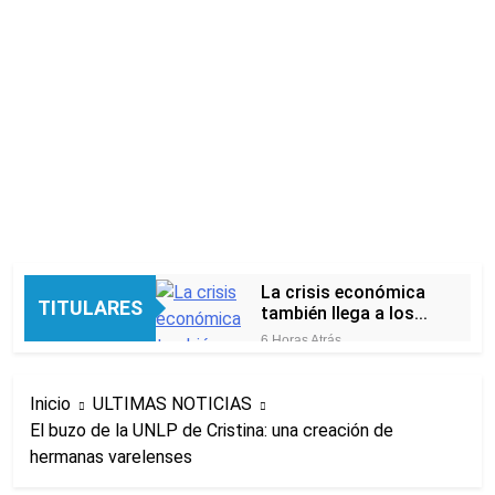
La crisis económica
TITULARES
también llega a los
templos: casi la
6 Horas Atrás
mitad de quienes
Economía en dos
buscan ayuda pide
velocidades
alimentos, dinero o
Inicio
ULTIMAS NOTICIAS
12 Horas Atrás
trabajo
El buzo de la UNLP de Cristina: una creación de
Lionel Messi llegará a
hermanas varelenses
Rosario para
despedir a su padre
13 Horas Atrás