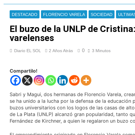
Jorge Messi
Murió Jorge Messi,
padre de Lionel
DESTACADO
FLORENCIO VARELA
SOCIEDAD
ULTIMA
Messi, a los 68 años
17 Horas Atrás
Thiago Medina fue
El buzo de la UNLP de Cristin
imputado
varelenses
formalmente por
18 Horas Atrás
abuso sexual
La CGT y las dos
CTA profundizan su
0
Diario EL SOL
2 Años Atrás
3 Minutos
plan de lucha con
19 Horas Atrás
nuevas marchas
La noche del Afro
contra el Gobierno
Quilmeño: boxeo de
Compartilo!
primer nivel en la sede
1 Día Atrás
de Quilmes
La Diócesis de
Quilmes celebró la
Sabri y Magui, dos hermanas de Florencio Varela, cre
visita del Papa León
2 Días Atrás
se ha unido a la lucha por la defensa de la educación 
XIV a la Argentina
Figuras de la cultura
buzos universitarios con los logos de las casas de alt
se sumaron a la
de La Plata (UNLP) alcanzó gran popularidad, tanto q
marcha frente al
2 Días Atrás
Fernández de Kirchner, a quien le regalaron un buzo c
Congreso contra la
Nueva jornada
Ley de Propiedad
negativa para los
Privada
El emprendimiento originado en Florencio Varela com